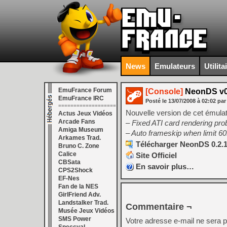
News
Emulateurs
Utilita
EmuFrance Forum
[Console]
NeonDS v0
EmuFrance IRC
Posté le
13/07/2008
à
02:02
par
===================
Nouvelle version de cet émula
Actus Jeux Vidéos
Arcade Fans
– Fixed ATI card rendering pr
Amiga Museum
– Auto frameskip when limit 60
Arkames Trad.
Télécharger NeonDS 0.2.1
Bruno C. Zone
Calice
Site Officiel
CBSata
En savoir plus…
CPS2Shock
EF-Nes
Fan de la NES
GirlFriend Adv.
Landstalker Trad.
Commentaire ¬
Musée Jeux Vidéos
SMS Power
Votre adresse e-mail ne sera p