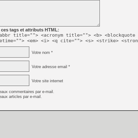
[Mo5] Deux inédits du Virtu
[GK] Le beat'em up The Walk
ces tags et attributs HTML:
[GK] Endless Legend 2 : enf
abbr title=""> <acronym title=""> <b> <blockquote 
etime=""> <em> <i> <q cite=""> <s> <strike> <stron
[LS] [PS5] Le WebKit Userl
Votre nom *
Votre adresse email *
[GK] Oubliez Crazy Taxi, S
[LS] [Switch] NSZ 5.0.0 es
Votre site internet
[GK] No More Room in Hell 2
eaux commentaires par e-mail.
aux articles par e-mail.