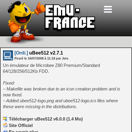
[Ordi.]
uBee512 v2.7.1
Posté le
16/07/2008
à
11:18
par Jets
Un émulateur de Microbee Z80 Premium/Standard
64/128/256/512Kb FDD.
Fixed:
– Makefile was broken due to an icon creation problem and is
now fixed.
– Added ubee512-logo.png and ubee512-logo.ico files where
these were missing in the distributions.
Télécharger uBee512 v6.0.0 (1.4 Mo)
Site Officiel
En savoir plus…