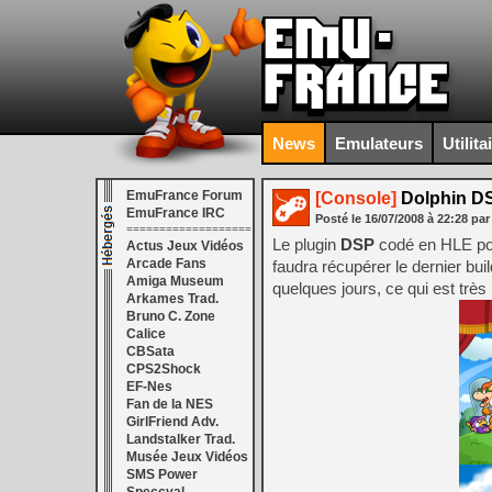
News
Emulateurs
Utilita
EmuFrance Forum
[Console]
Dolphin D
EmuFrance IRC
Posté le
16/07/2008
à
22:28
par
===================
Le plugin
DSP
codé en HLE pour
Actus Jeux Vidéos
Arcade Fans
faudra récupérer le dernier buil
Amiga Museum
quelques jours, ce qui est trè
Arkames Trad.
Bruno C. Zone
Calice
CBSata
CPS2Shock
EF-Nes
Fan de la NES
GirlFriend Adv.
Landstalker Trad.
Musée Jeux Vidéos
SMS Power