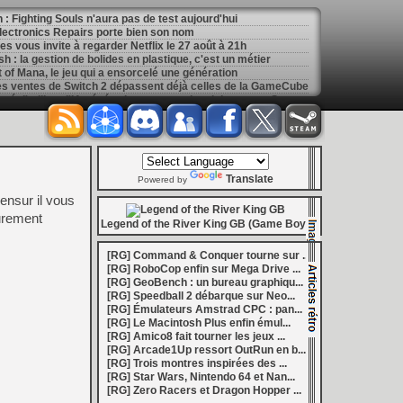
: Fighting Souls n'aura pas de test aujourd'hui
 Electronics Repairs porte bien son nom
 vous invite à regarder Netflix le 27 août à 21h
h : la gestion de bolides en plastique, c'est un métier
of Mana, le jeu qui a ensorcelé une génération
les ventes de Switch 2 dépassent déjà celles de la GameCube
[
GK] Kingdom Hearts : accusé d'utiliser l'IA générative sur son visuel de promo, Square Enix invoque « l'erreur humaine »
s autour de Halo : Campaign Evolved
[
GK] Inspiré par System Shock 2 et Doom 3, le FPS DERELIKT veut vous foutre la trouille à la fin 2026
ecréer l’affichage emblématique de la Game Boy
phismes Éclatants » arriveront sur Switch 2 en octobre
[
LS] [XB360] Xbox360BadUpdate v1.3 l'exploit Xbox 360 gagne en fiabilité et ajoute un mode de récupération
Translate
 : après un accueil mitigé, Game Freak va revoir sa copie
Powered by
e pour Champions Tactics, le jeu NFT ferme ses portes
iensur il vous
 : l'hymne ultime à la solitude a déjà quarante ans
surement
nd le maintien des jeux physiques pour les joueurs
Legend of the River King GB (Game Boy)
 27 veut apporter du sang neuf avec le mode The Grounds
siders médiéval à petit prix pour la rentrée
[RG] Command & Conquer tourne sur ...
eu inspiré des Zelda de la Game Boy arrivera à la rentrée 2026
[RG] RoboCop enfin sur Mega Drive ...
dless Vault arrive sur le marché en 1.0
[RG] GeoBench : un bureau graphiqu...
r Hunter Wilds avec un prologue gratuit
[RG] Speedball 2 débarque sur Neo...
[
GK] Mémoire cash - Retour sur Hybrid Heaven, l'étrange exclusivité Konami de la Nintendo 64
[RG] Émulateurs Amstrad CPC : pan...
[
GK] Nouvelle grève à Quantic Dream (Detroit : Become Human) contre les 115 licenciements
[RG] Le Macintosh Plus enfin émul...
[
GK] Mafia The Old Country : l'extension « Homme d'honneur » se dévoile avant sa sortie
[RG] Amico8 fait tourner les jeux ...
[
GK] Marvel's Spider-Man : le succès de Brand New Day au cinéma fait bondir la fréquentation des jeux Insomniac
[RG] Arcade1Up ressort OutRun en b...
al Boy disponibles sur le Nintendo Switch Online
[RG] Trois montres inspirées des ...
ing Dead : Streets of Survival tient sa date de sortie
[RG] Star Wars, Nintendo 64 et Nan...
[
GK] C'est officiel, Electronic Arts devient la propriété de l'Arabie saoudite et quitte le marché boursier
[RG] Zero Racers et Dragon Hopper ...
in la 1.0, Amplitude bourre les nouvelles factions