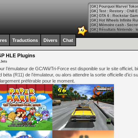
[GK] Pourquoi Marvel Tokon 
[GK] Test : Restory : Chill
[GK] GTA 6 : Rockstar Games
[GK] Hot Wheels Infinite Rus
[GK] Mémoire cash - Secret 
[GK] Résultats Nintendo : 
[GK] Déjà des dégraissage
ires
Traductions
Divers
Chat
[Mo5] Brickboy cherche à r
[GK] Minecraft et ses « Gra
SP HLE Plugins
 Jets
[GK] Beast of Reincarnation
[GK] Ubisoft : fin de parti
 l’émulateur de GC/Wii/Tri-Force est disponible sur le site officiel, b
[GK] Mémoire cash - Metroid
d béta (R11) de l’émulateur, ou alors attendre la sortie officielle d’ici 
[GK] Dan Houser (GTA) défe
s largement préférable pour le moment.
[GK] Comment EA Sports FC
[GK] Crimson Moon : un Dark
[GK] Isle of Reveries : le j
[GK] Moonlighter 2 : The En
[GK] Capcom relance Monste
[Mo5] Deux inédits du Virtu
[GK] Le beat'em up The Walk
[GK] Endless Legend 2 : enf