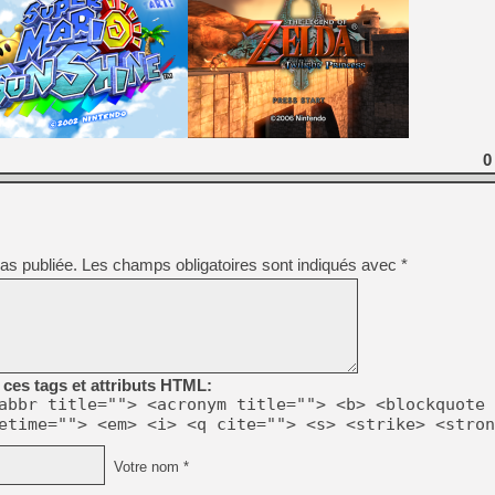
[LS] [PS5] Le WebKit Userl
[GK] Oubliez Crazy Taxi, S
[LS] [Switch] NSZ 5.0.0 es
0
[GK] No More Room in Hell 2
[GK] Un chatbot Atelier Ryz
[GK] Mémoire cash - Splatte
as publiée.
Les champs obligatoires sont indiqués avec
*
[GK] Nvidia : le prix des 
[GK] Suikoden Star Leap : 
[Mo5] La mini borne d’arc
ces tags et attributs HTML:
abbr title=""> <acronym title=""> <b> <blockquote 
etime=""> <em> <i> <q cite=""> <s> <strike> <stron
Votre nom *