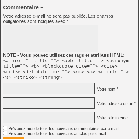
Commentaire ¬
Votre adresse e-mail ne sera pas publiée.
Les champs
obligatoires sont indiqués avec
*
NOTE - Vous pouvez utilisez ces tags et attributs HTML:
<a href="" title=""> <abbr title=""> <acronym
title=""> <b> <blockquote cite=""> <cite>
<code> <del datetime=""> <em> <i> <q cite="">
<s> <strike> <strong>
Votre nom *
Votre adresse email *
Votre site internet
Prévenez-moi de tous les nouveaux commentaires par e-mail.
Prévenez-moi de tous les nouveaux articles par e-mail.