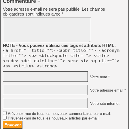
Commentaire ¬
Votre adresse e-mail ne sera pas publiée.
Les champs
obligatoires sont indiqués avec
*
NOTE - Vous pouvez utilisez ces tags et attributs HTML:
<a href="" title=""> <abbr title=""> <acronym
title=""> <b> <blockquote cite=""> <cite>
<code> <del datetime=""> <em> <i> <q cite="">
<s> <strike> <strong>
Votre nom *
Votre adresse email *
Votre site internet
Prévenez-moi de tous les nouveaux commentaires par e-mail.
Prévenez-moi de tous les nouveaux articles par e-mail.