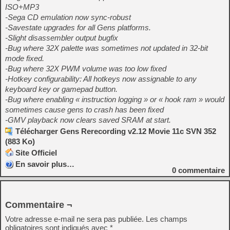
ISO+MP3
-Sega CD emulation now sync-robust
-Savestate upgrades for all Gens platforms.
-Slight disassembler output bugfix
-Bug where 32X palette was sometimes not updated in 32-bit
mode fixed.
-Bug where 32X PWM volume was too low fixed
-Hotkey configurability: All hotkeys now assignable to any
keyboard key or gamepad button.
-Bug where enabling « instruction logging » or « hook ram » would
sometimes cause gens to crash has been fixed
-GMV playback now clears saved SRAM at start.
Télécharger Gens Rerecording v2.12 Movie 11c SVN 352
(883 Ko)
Site Officiel
En savoir plus…
0
commentaire
Commentaire ¬
Votre adresse e-mail ne sera pas publiée.
Les champs
obligatoires sont indiqués avec
*