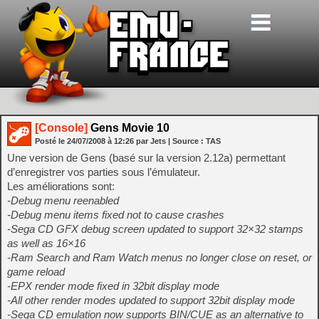
[Console]
Gens Movie 10
Posté le
24/07/2008
à
12:26
par Jets
| Source :
TAS
Une version de Gens (basé sur la version 2.12a) permettant
d’enregistrer vos parties sous l’émulateur.
Les améliorations sont:
-Debug menu reenabled
-Debug menu items fixed not to cause crashes
-Sega CD GFX debug screen updated to support 32×32 stamps
as well as 16×16
-Ram Search and Ram Watch menus no longer close on reset, or
game reload
-EPX render mode fixed in 32bit display mode
-All other render modes updated to support 32bit display mode
-Sega CD emulation now supports BIN/CUE as an alternative to