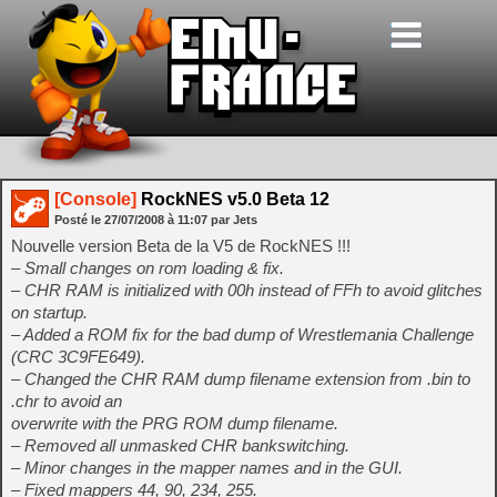
[Console]
RockNES v5.0 Beta 12
Posté le
27/07/2008
à
11:07
par Jets
Nouvelle version Beta de la V5 de RockNES !!!
– Small changes on rom loading & fix.
– CHR RAM is initialized with 00h instead of FFh to avoid glitches
on startup.
– Added a ROM fix for the bad dump of Wrestlemania Challenge
(CRC 3C9FE649).
– Changed the CHR RAM dump filename extension from .bin to
.chr to avoid an
overwrite with the PRG ROM dump filename.
– Removed all unmasked CHR bankswitching.
– Minor changes in the mapper names and in the GUI.
– Fixed mappers 44, 90, 234, 255.