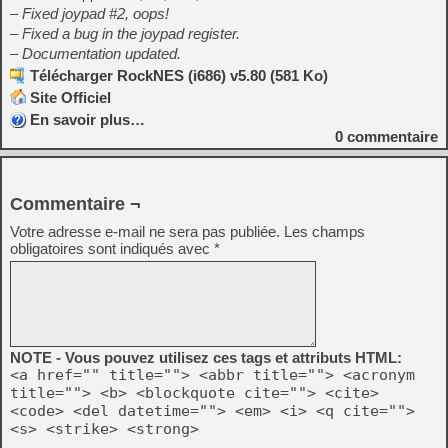
– Fixed joypad #2, oops!
– Fixed a bug in the joypad register.
– Documentation updated.
Télécharger RockNES (i686) v5.80 (581 Ko)
Site Officiel
En savoir plus…
0
commentaire
Commentaire ¬
Votre adresse e-mail ne sera pas publiée.
Les champs
obligatoires sont indiqués avec
*
NOTE - Vous pouvez utilisez ces tags et attributs HTML:
<a href="" title=""> <abbr title=""> <acronym
title=""> <b> <blockquote cite=""> <cite>
<code> <del datetime=""> <em> <i> <q cite="">
<s> <strike> <strong>