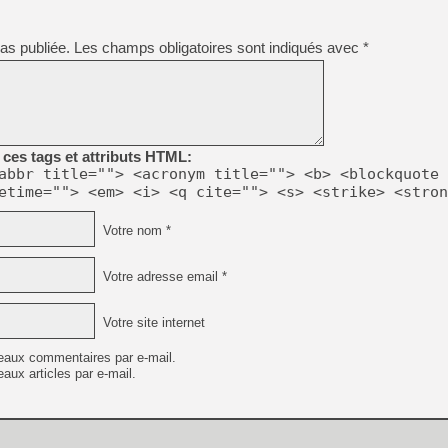
[Mo5] La mini borne d’arc
[GK] Atari renoue avec les 
[GK] Le studio de FIFA Worl
as publiée.
Les champs obligatoires sont indiqués avec
*
[GK] La PlayStation 1 en L
[GK] Dawn of War 4 : les Né
[GK] CloverPit : l'héritier
[GK] Stellar Blade : Blood R
[GK] Palworld Online est a
ces tags et attributs HTML:
[GK] Wuchang 2 : le souls-l
abbr title=""> <acronym title=""> <b> <blockquote 
[GK] Test : Big Walk est le 
etime=""> <em> <i> <q cite=""> <s> <strike> <stron
[GK] Starsand Island : la si
Votre nom *
[GK] Dan Houser (GTA) défe
Votre adresse email *
[GK] Comment EA Sports FC
[GK] Crimson Moon : un Dark
[GK] Isle of Reveries : le j
Votre site internet
eaux commentaires par e-mail.
aux articles par e-mail.