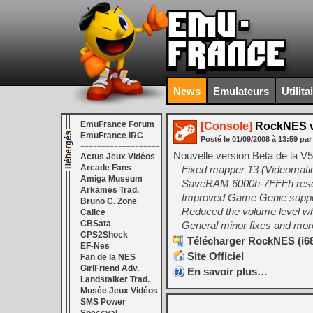
News
Emulateurs
Utilita
EmuFrance Forum
[Console]
RockNES v5
EmuFrance IRC
Posté le
01/09/2008
à
13:59
par
===================
Nouvelle version Beta de la V
Actus Jeux Vidéos
Arcade Fans
– Fixed mapper 13 (Videomati
Amiga Museum
– SaveRAM 6000h-7FFFh reset 
Arkames Trad.
– Improved Game Genie support,
Bruno C. Zone
– Reduced the volume level w
Calice
CBSata
– General minor fixes and mo
CPS2Shock
Télécharger RockNES (i68
EF-Nes
Site Officiel
Fan de la NES
GirlFriend Adv.
En savoir plus…
Landstalker Trad.
Musée Jeux Vidéos
SMS Power