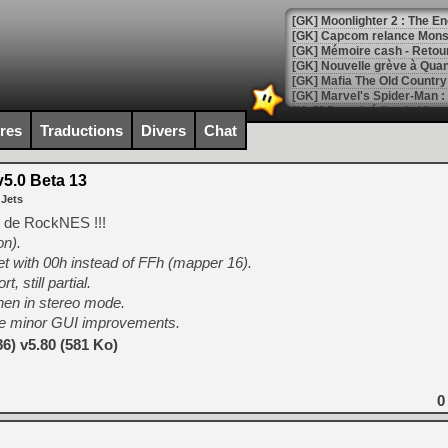
[GK] Moonlighter 2 : The En
[GK] Capcom relance Monste
[Mo5] Deux inédits du Virtu
[GK] Le beat'em up The Walk
ires
Traductions
Divers
Chat
[GK] Endless Legend 2 : enf
.0 Beta 13
 Jets
[LS] [PS5] Le WebKit Userl
5 de RockNES !!!
on).
with 00h instead of FFh (mapper 16).
[GK] Oubliez Crazy Taxi, S
 still partial.
hen in stereo mode.
[LS] [Switch] NSZ 5.0.0 es
re minor GUI improvements.
6) v5.80 (581 Ko)
[GK] No More Room in Hell 2
[GK] Un chatbot Atelier Ryz
[GK] Mémoire cash - Splatte
0
[GK] Nvidia : le prix des 
[GK] Suikoden Star Leap : 