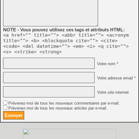
NOTE - Vous pouvez utilisez ces tags et attributs HTML:
<a href="" title=""> <abbr title=""> <acronym
title=""> <b> <blockquote cite=""> <cite>
<code> <del datetime=""> <em> <i> <q cite="">
<s> <strike> <strong>
Votre nom *
Votre adresse email *
Votre site internet
Prévenez-moi de tous les nouveaux commentaires par e-mail.
Prévenez-moi de tous les nouveaux articles par e-mail.