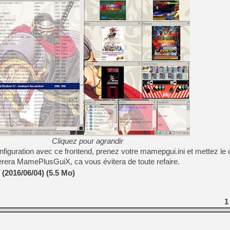
[LS] [PS5] Le WebKit Userl
[GK] Oubliez Crazy Taxi, S
[LS] [Switch] NSZ 5.0.0 es
[GK] No More Room in Hell 2
[GK] Un chatbot Atelier Ryz
[GK] Mémoire cash - Splatte
[GK] Nvidia : le prix des 
[GK] Suikoden Star Leap : 
Cliquez pour agrandir
figuration avec ce frontend, prenez votre mamepgui.ini et mettez le 
[Mo5] La mini borne d’arc
rera MamePlusGuiX, ca vous évitera de toute refaire.
(2016/06/04) (5.5 Mo)
1