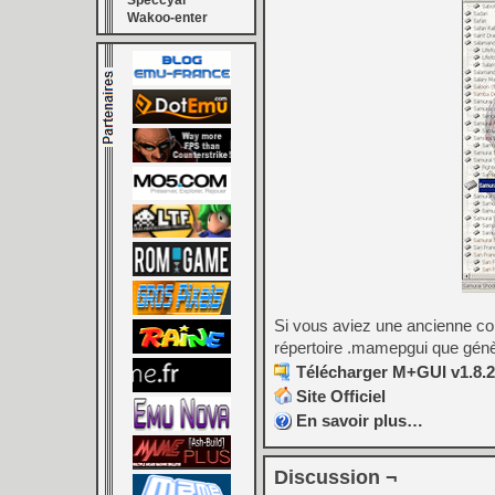
Speccyal
Wakoo-enter
Si vous aviez une ancienne con
répertoire .mamepgui que génè
Télécharger M+GUI v1.8.2 
Site Officiel
En savoir plus…
Discussion ¬