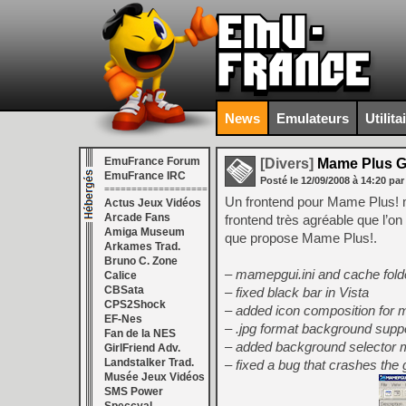
News
Emulateurs
Utilita
EmuFrance Forum
[Divers]
Mame Plus G
EmuFrance IRC
Posté le
12/09/2008
à
14:20
par
===================
Un frontend pour Mame Plus! m
Actus Jeux Vidéos
Arcade Fans
frontend très agréable que l’o
Amiga Museum
que propose Mame Plus!.
Arkames Trad.
Bruno C. Zone
– mamepgui.ini and cache fol
Calice
CBSata
– fixed black bar in Vista
CPS2Shock
– added icon composition for 
EF-Nes
– .jpg format background supp
Fan de la NES
– added background selector
GirlFriend Adv.
Landstalker Trad.
– fixed a bug that crashes the 
Musée Jeux Vidéos
SMS Power