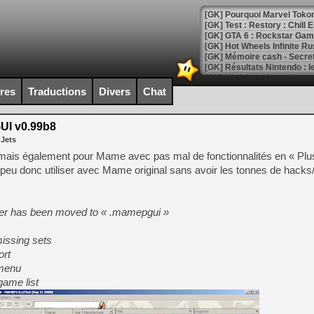
[GK] Pourquoi Marvel Tokon 
[GK] Test : Restory : Chill
[GK] GTA 6 : Rockstar Games
[GK] Hot Wheels Infinite Rus
[GK] Mémoire cash - Secret 
[GK] Résultats Nintendo : 
[GK] Déjà des dégraissage
ires
Traductions
Divers
Chat
[Mo5] Brickboy cherche à r
[GK] Minecraft et ses « Gra
UI v0.99b8
 Jets
[GK] Beast of Reincarnation
[GK] Ubisoft : fin de parti
ais également pour Mame avec pas mal de fonctionnalités en « Plus
[GK] Mémoire cash - Metroid
n peu donc utiliser avec Mame original sans avoir les tonnes de hack
[GK] Dan Houser (GTA) défe
[GK] Comment EA Sports FC
[GK] Crimson Moon : un Dark
[GK] Isle of Reveries : le j
der has been moved to « .mamepgui »
[GK] Moonlighter 2 : The En
[GK] Capcom relance Monste
missing sets
ort
 menu
[Mo5] Deux inédits du Virtu
game list
[GK] Le beat'em up The Walk
[GK] Endless Legend 2 : enf