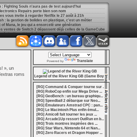
: Fighting Souls n'aura pas de test aujourd'hui
 Electronics Repairs porte bien son nom
 vous invite à regarder Netflix le 27 août à 21h
h : la gestion de bolides en plastique, c'est un métier
of Mana, le jeu qui a ensorcelé une génération
les ventes de Switch 2 dépassent déjà celles de la GameCube
[
GK] Kingdom Hearts : accusé d'utiliser l'IA générative sur son visuel de promo, Square Enix invoque « l'erreur humaine »
s autour de Halo : Campaign Evolved
[
GK] Inspiré par System Shock 2 et Doom 3, le FPS DERELIKT veut vous foutre la trouille à la fin 2026
ecréer l’affichage emblématique de la Game Boy
phismes Éclatants » arriveront sur Switch 2 en octobre
[
LS] [XB360] Xbox360BadUpdate v1.3 l'exploit Xbox 360 gagne en fiabilité et ajoute un mode de récupération
Translate
 : après un accueil mitigé, Game Freak va revoir sa copie
Powered by
e pour Champions Tactics, le jeu NFT ferme ses portes
! », un
 : l'hymne ultime à la solitude a déjà quarante ans
s/extras roms
nd le maintien des jeux physiques pour les joueurs
Legend of the River King GB (Game Boy)
 27 veut apporter du sang neuf avec le mode The Grounds
siders médiéval à petit prix pour la rentrée
[RG] Command & Conquer tourne sur ...
eu inspiré des Zelda de la Game Boy arrivera à la rentrée 2026
[RG] RoboCop enfin sur Mega Drive ...
dless Vault arrive sur le marché en 1.0
[RG] GeoBench : un bureau graphiqu...
r Hunter Wilds avec un prologue gratuit
[RG] Speedball 2 débarque sur Neo...
[
GK] Mémoire cash - Retour sur Hybrid Heaven, l'étrange exclusivité Konami de la Nintendo 64
[RG] Émulateurs Amstrad CPC : pan...
[
GK] Nouvelle grève à Quantic Dream (Detroit : Become Human) contre les 115 licenciements
[RG] Le Macintosh Plus enfin émul...
[
GK] Mafia The Old Country : l'extension « Homme d'honneur » se dévoile avant sa sortie
[RG] Amico8 fait tourner les jeux ...
[
GK] Marvel's Spider-Man : le succès de Brand New Day au cinéma fait bondir la fréquentation des jeux Insomniac
[RG] Arcade1Up ressort OutRun en b...
al Boy disponibles sur le Nintendo Switch Online
[RG] Trois montres inspirées des ...
ing Dead : Streets of Survival tient sa date de sortie
[RG] Star Wars, Nintendo 64 et Nan...
[
GK] C'est officiel, Electronic Arts devient la propriété de l'Arabie saoudite et quitte le marché boursier
[RG] Zero Racers et Dragon Hopper ...
in la 1.0, Amplitude bourre les nouvelles factions