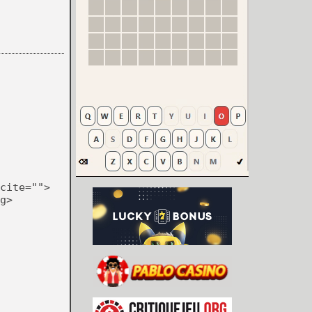
cite="">
g>