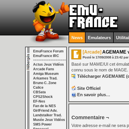
News
Emulateurs
Utilita
EmuFrance Forum
[Arcade]
AGEMAME v
EmuFrance IRC
Posté le
17/09/2008
à
23:42
par
===================
Basé sur MAME/UI cet émulate
Actus Jeux Vidéos
Arcade Fans
connu sous le nom de MAGE.
Amiga Museum
Télécharger AGEMAME (cm
Arkames Trad.
Bruno C. Zone
Calice
Site Officiel
CBSata
En savoir plus…
CPS2Shock
EF-Nes
Fan de la NES
GirlFriend Adv.
Landstalker Trad.
Commentaire ¬
Musée Jeux Vidéos
SMS Power
Votre adresse e-mail ne sera p