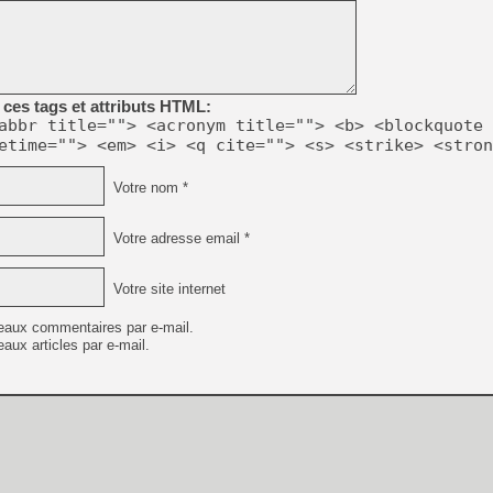
[Mo5] DOOM arrive en cart
[GK] Bethesda fête les 30 
[GK] Roblox : l'action en B
ces tags et attributs HTML:
abbr title=""> <acronym title=""> <b> <blockquote 
[GK] Agenda - GeForce NOW
etime=""> <em> <i> <q cite=""> <s> <strike> <stron
[GK] Devolver Digital en a 
Votre nom *
[LS] [PS5] ps5-y2jb-autolo
[GK] Pourquoi Marvel Tokon 
Votre adresse email *
[GK] Test : Restory : Chill
[GK] GTA 6 : Rockstar Games
[GK] Hot Wheels Infinite Rus
Votre site internet
[GK] Mémoire cash - Secret 
[GK] Résultats Nintendo : 
eaux commentaires par e-mail.
[GK] Dans ce jeu de platefo
aux articles par e-mail.