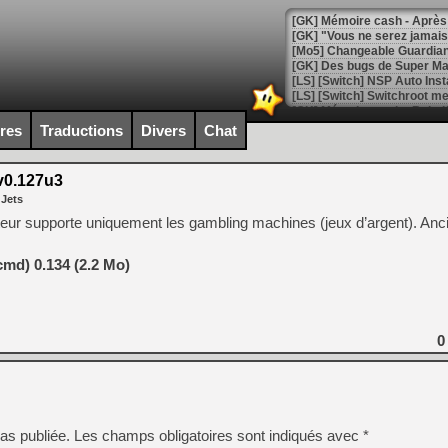
[GK] Mémoire cash - Après 
[GK] "Vous ne serez jamais
[Mo5] Changeable Guardian 
[GK] Des bugs de Super Mar
[LS] [Switch] NSP Auto Inst
ires
Traductions
Divers
Chat
[GK] La saga horrifique Am
0.127u3
 Jets
ur supporte uniquement les gambling machines (jeux d’argent). An
[GK] Le portage de Super M
[Mo5] Le jeu de course fut
d) 0.134 (2.2 Mo)
[GK] Guillermo del Toro ado
[LTF] Eté 2026 - Séquence 
[GK] Mistfall Hunter : déjà 
0
[GK] Wo Long 2 évolue avec
[GK] Crossfire : un TPS à 100
[LS] [PS5] Premiers signes 
as publiée.
Les champs obligatoires sont indiqués avec
*