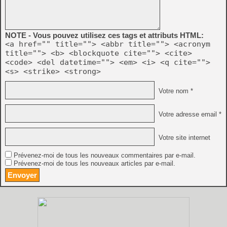
NOTE - Vous pouvez utilisez ces tags et attributs HTML:
<a href="" title=""> <abbr title=""> <acronym
title=""> <b> <blockquote cite=""> <cite>
<code> <del datetime=""> <em> <i> <q cite="">
<s> <strike> <strong>
Votre nom *
Votre adresse email *
Votre site internet
Prévenez-moi de tous les nouveaux commentaires par e-mail.
Prévenez-moi de tous les nouveaux articles par e-mail.