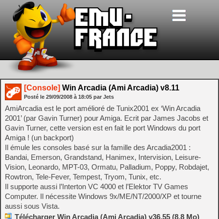
[Console]
Win Arcadia (Ami Arcadia) v8.11
Posté le
29/09/2008
à
18:05
par Jets
AmiArcadia est le port amélioré de Tunix2001 ex ‘Win Arcadia
2001’ (par Gavin Turner) pour Amiga. Ecrit par James Jacobs et
Gavin Turner, cette version est en fait le port Windows du port
Amiga ! (un backport)
Il émule les consoles basé sur la famille des Arcadia2001 :
Bandai, Emerson, Grandstand, Hanimex, Intervision, Leisure-
Vision, Leonardo, MPT-03, Ormatu, Palladium, Poppy, Robdajet,
Rowtron, Tele-Fever, Tempest, Tryom, Tunix, etc.
Il supporte aussi l’Interton VC 4000 et l’Elektor TV Games
Computer. Il nécessite Windows 9x/ME/NT/2000/XP et tourne
aussi sous Vista.
Télécharger Win Arcadia (Ami Arcadia) v36.55 (8.8 Mo)