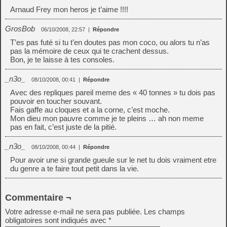
Arnaud Frey mon heros je t’aime !!!!
GrosBob
06/10/2008, 22:57
|
Répondre
T’es pas futé si tu t’en doutes pas mon coco, ou alors tu n’as
pas la mémoire de ceux qui te crachent dessus.
Bon, je te laisse à tes consoles.
_n3o_
08/10/2008, 00:41
|
Répondre
Avec des repliques pareil meme des « 40 tonnes » tu dois pas
pouvoir en toucher souvant.
Fais gaffe au cloques et a la corne, c’est moche.
Mon dieu mon pauvre comme je te pleins … ah non meme
pas en fait, c’est juste de la pitié.
_n3o_
08/10/2008, 00:44
|
Répondre
Pour avoir une si grande gueule sur le net tu dois vraiment etre
du genre a te faire tout petit dans la vie.
Commentaire ¬
Votre adresse e-mail ne sera pas publiée.
Les champs
obligatoires sont indiqués avec
*