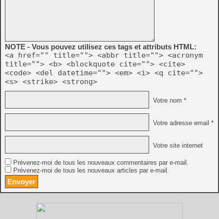
NOTE - Vous pouvez utilisez ces tags et attributs HTML:
<a href="" title=""> <abbr title=""> <acronym
title=""> <b> <blockquote cite=""> <cite>
<code> <del datetime=""> <em> <i> <q cite="">
<s> <strike> <strong>
Votre nom *
Votre adresse email *
Votre site internet
Prévenez-moi de tous les nouveaux commentaires par e-mail.
Prévenez-moi de tous les nouveaux articles par e-mail.