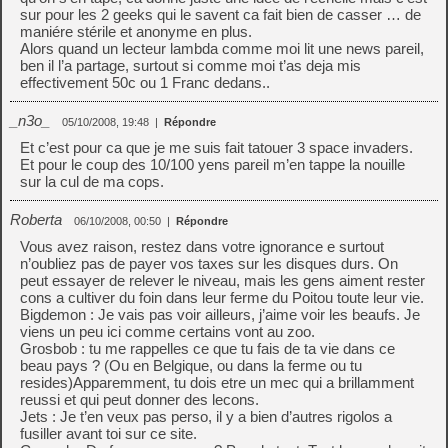
sur pour les 2 geeks qui le savent ca fait bien de casser … de
maniére stérile et anonyme en plus.
Alors quand un lecteur lambda comme moi lit une news pareil,
ben il l’a partage, surtout si comme moi t’as deja mis
effectivement 50c ou 1 Franc dedans..
_n3o_
05/10/2008, 19:48
|
Répondre
Et c’est pour ca que je me suis fait tatouer 3 space invaders.
Et pour le coup des 10/100 yens pareil m’en tappe la nouille
sur la cul de ma cops.
Roberta
06/10/2008, 00:50
|
Répondre
Vous avez raison, restez dans votre ignorance e surtout
n’oubliez pas de payer vos taxes sur les disques durs. On
peut essayer de relever le niveau, mais les gens aiment rester
cons a cultiver du foin dans leur ferme du Poitou toute leur vie.
Bigdemon : Je vais pas voir ailleurs, j’aime voir les beaufs. Je
viens un peu ici comme certains vont au zoo.
Grosbob : tu me rappelles ce que tu fais de ta vie dans ce
beau pays ? (Ou en Belgique, ou dans la ferme ou tu
resides)Apparemment, tu dois etre un mec qui a brillamment
reussi et qui peut donner des lecons.
Jets : Je t’en veux pas perso, il y a bien d’autres rigolos a
fusiller avant toi sur ce site.