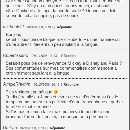
Gorzerk : De facon anonyme ? Pas du tout. Tout le monde sait
qui je suis. S’il y en a un qui est anonyme ici, c’est ouat.
n3o : Continue a te taper la nouille sur le 40 tonnes qui doit
servir de cul a ta copine, pas de soucis.
mickeu644
06/10/2008, 12:00
|
Répondre
Bonjour,
serait il possible de bloquer ce « Roberto » d’une manière ou
d’une autre? Il devient un peu soulant à la longue.
Robertissimo
06/10/2008, 13:23
|
Répondre
Serait-il possible de renvoyer ce Mickey a Disneyland Paris ?
Ses commentaires sur mes commentaires commencent a
etre vraiment saoulant a la longue.
JungleRhythm
06/10/2008, 14:48
|
Répondre
T’es vraiment pathétique
Tu dis être allé au Japon et vivre une vie d’enfer mais t’as le
temps de passer sur un petit site d’ému francophone et gerber
ta bile sur tout le monde.
Si t’as pas mieux a faire mais putain va te pendre à une
branche d’arbre de cerisier, tu manqueras à personne.
Un Fan
06/10/2008, 15:38
|
Répondre