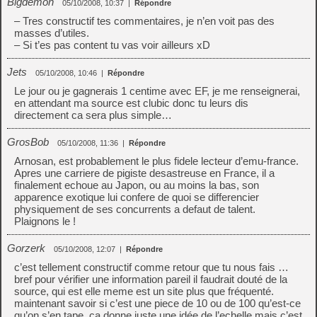
Bigdemon
05/10/2008, 10:37
|
Répondre
– Tres constructif tes commentaires, je n’en voit pas des
masses d’utiles.
– Si t’es pas content tu vas voir ailleurs xD
Jets
05/10/2008, 10:46
|
Répondre
Le jour ou je gagnerais 1 centime avec EF, je me renseignerai,
en attendant ma source est clubic donc tu leurs dis
directement ca sera plus simple…
GrosBob
05/10/2008, 11:36
|
Répondre
Arnosan, est probablement le plus fidele lecteur d’emu-france.
Apres une carriere de pigiste desastreuse en France, il a
finalement echoue au Japon, ou au moins la bas, son
apparence exotique lui confere de quoi se differencier
physiquement de ses concurrents a defaut de talent.
Plaignons le !
Gorzerk
05/10/2008, 12:07
|
Répondre
c’est tellement constructif comme retour que tu nous fais …
bref pour vérifier une information pareil il faudrait douté de la
source, qui est elle meme est un site plus que fréquenté.
maintenant savoir si c’est une piece de 10 ou de 100 qu’est-ce
qu’on s’en tape, ca donne juste une idée de l’echelle mais c’est