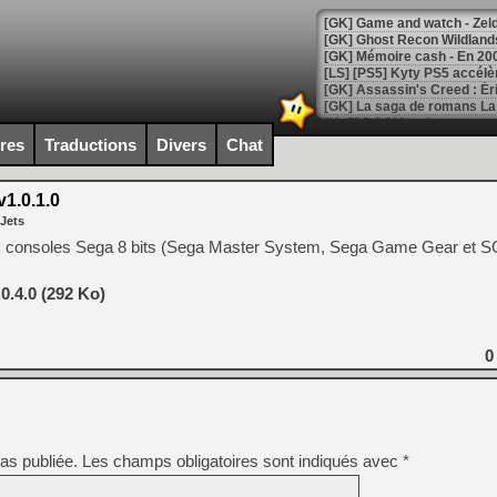
[Mo5] DOOM arrive en cart
[GK] Bethesda fête les 30 
ires
Traductions
Divers
Chat
[GK] Roblox : l'action en B
1.0.1.0
[GK] Agenda - GeForce NOW
 Jets
[GK] Devolver Digital en a 
 les consoles Sega 8 bits (Sega Master System, Sega Game Gear et 
[LS] [PS5] ps5-y2jb-autolo
0.4.0 (292 Ko)
[GK] Pourquoi Marvel Tokon 
[GK] Test : Restory : Chill
[GK] GTA 6 : Rockstar Games
0
[GK] Hot Wheels Infinite Rus
[GK] Mémoire cash - Secret 
[GK] Résultats Nintendo : 
[GK] Déjà des dégraissage
[Mo5] Brickboy cherche à r
as publiée.
Les champs obligatoires sont indiqués avec
*
[GK] Minecraft et ses « Gra