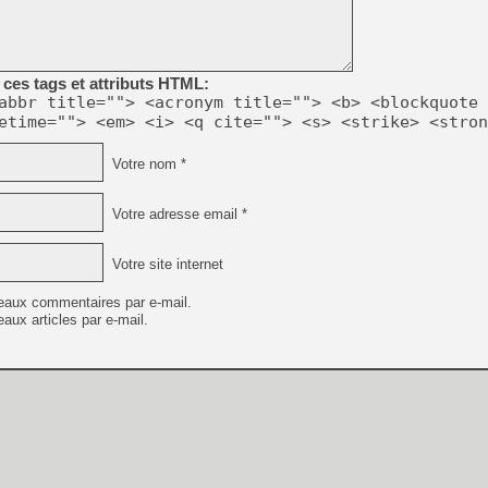
[GK] Beast of Reincarnation
[GK] Ubisoft : fin de parti
[GK] Mémoire cash - Metroid
[GK] Dan Houser (GTA) défe
[GK] Comment EA Sports FC
ces tags et attributs HTML:
[GK] Crimson Moon : un Dark
abbr title=""> <acronym title=""> <b> <blockquote 
[GK] Isle of Reveries : le j
etime=""> <em> <i> <q cite=""> <s> <strike> <stron
[GK] Moonlighter 2 : The En
[GK] Capcom relance Monste
Votre nom *
Votre adresse email *
[Mo5] Deux inédits du Virtu
[GK] Le beat'em up The Walk
Votre site internet
[GK] Endless Legend 2 : enf
eaux commentaires par e-mail.
aux articles par e-mail.
[LS] [PS5] Premiers signes 