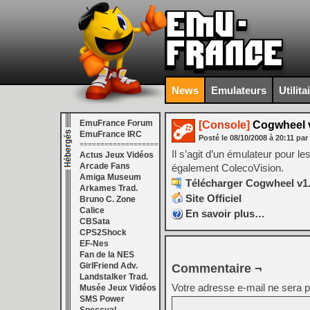
News
Emulateurs
Utilita
EmuFrance Forum
[Console]
Cogwheel v
EmuFrance IRC
Posté le
08/10/2008
à
20:11
par
===================
Il s’agit d’un émulateur pour
Actus Jeux Vidéos
Arcade Fans
également ColecoVision.
Amiga Museum
Télécharger Cogwheel v1.
Arkames Trad.
Site Officiel
Bruno C. Zone
Calice
En savoir plus…
CBSata
CPS2Shock
EF-Nes
Fan de la NES
GirlFriend Adv.
Commentaire ¬
Landstalker Trad.
Votre adresse e-mail ne sera p
Musée Jeux Vidéos
SMS Power