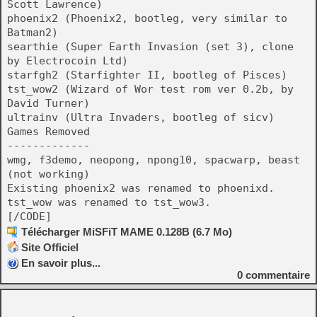
Scott Lawrence)
phoenix2 (Phoenix2, bootleg, very similar to
Batman2)
searthie (Super Earth Invasion (set 3), clone
by Electrocoin Ltd)
starfgh2 (Starfighter II, bootleg of Pisces)
tst_wow2 (Wizard of Wor test rom ver 0.2b, by
David Turner)
ultrainv (Ultra Invaders, bootleg of sicv)
Games Removed
-------------
wmg, f3demo, neopong, npong10, spacwarp, beast
(not working)
Existing phoenix2 was renamed to phoenixd.
tst_wow was renamed to tst_wow3.
[/CODE]
Télécharger MiSFiT MAME 0.128B (6.7 Mo)
Site Officiel
En savoir plus...
0
commentaire