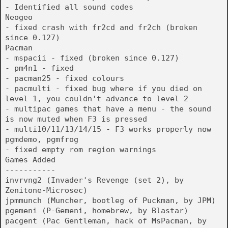
- Identified all sound codes
Neogeo
- fixed crash with fr2cd and fr2ch (broken
since 0.127)
Pacman
- mspacii - fixed (broken since 0.127)
- pm4n1 - fixed
- pacman25 - fixed colours
- pacmulti - fixed bug where if you died on
level 1, you couldn't advance to level 2
- multipac games that have a menu - the sound
is now muted when F3 is pressed
- multi10/11/13/14/15 - F3 works properly now
pgmdemo, pgmfrog
- fixed empty rom region warnings
Games Added
-----------
invrvng2 (Invader's Revenge (set 2), by
Zenitone-Microsec)
jpmmunch (Muncher, bootleg of Puckman, by JPM)
pgemeni (P-Gemeni, homebrew, by Blastar)
pacgent (Pac Gentleman, hack of MsPacman, by