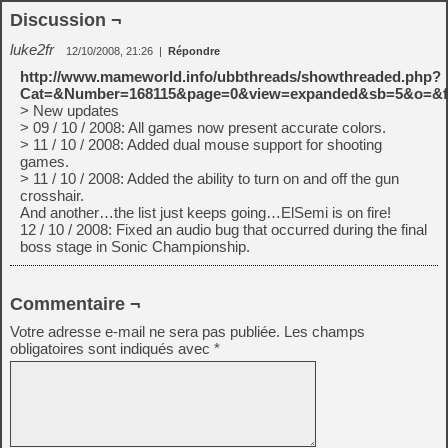
Discussion ¬
luke2fr
12/10/2008, 21:26
|
Répondre
http://www.mameworld.info/ubbthreads/showthreaded.php?
Cat=&Number=168115&page=0&view=expanded&sb=5&o=&f
> New updates
> 09 / 10 / 2008: All games now present accurate colors.
> 11 / 10 / 2008: Added dual mouse support for shooting
games.
> 11 / 10 / 2008: Added the ability to turn on and off the gun
crosshair.
And another…the list just keeps going…ElSemi is on fire!
12 / 10 / 2008: Fixed an audio bug that occurred during the final
boss stage in Sonic Championship.
Commentaire ¬
Votre adresse e-mail ne sera pas publiée.
Les champs
obligatoires sont indiqués avec
*