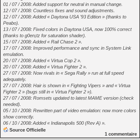
01 / 07 / 2008: Added support for neutral in manual change.
12 / 07 / 2008: Countless fixes and sound adjustments.
12 / 07 / 2008: Added « Daytona USA ’93 Edition » (thanks to
Peabo).
13 / 07 / 2008: Fixed colors in Daytona USA, now 100% correct
(thanks to g0en¡tz for saturation shader).
15 / 07 / 2008: Added « Rail Chase 2 ».
17 / 07 / 2008: Improved performance and sync in System Link
emulation.
20 / 07 / 2008: Added « Virtua Cop 2 ».
20 / 07 / 2008: Added « Virtua Fighter 2 ».
27 / 07 / 2008: Now rivals in « Sega Rally » run at full speed
adequately.
27 / 07 / 2008: Hair is shown in « Fighting Vipers » and « Virtua
Fighter 2 » (bugs still in « Virtua Fighter 2 »).
27 / 07 / 2008: Romsets updated to latest MAME version (check
needed).
05 / 10 / 2008: Rewritten part of video emulation: now more colors
show correctly.
06 / 10 / 2008: Added « Indianapolis 500 (Rev A) ».
Source Officielle
1
commentaire