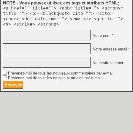
NOTE - Vous pouvez utilisez ces tags et attributs HTML:
<a href="" title=""> <abbr title=""> <acronym
title=""> <b> <blockquote cite=""> <cite>
<code> <del datetime=""> <em> <i> <q cite="">
<s> <strike> <strong>
Votre nom *
Votre adresse email *
Votre site internet
Prévenez-moi de tous les nouveaux commentaires par e-mail.
Prévenez-moi de tous les nouveaux articles par e-mail.