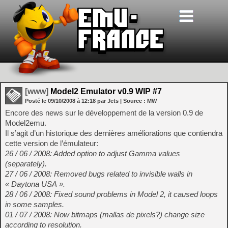
[www]
Model2 Emulator v0.9 WIP #7
Posté le
09/10/2008
à
12:18
par Jets
| Source :
MW
Encore des news sur le développement de la version 0.9 de
Model2emu.
Il s’agit d’un historique des dernières améliorations que contiendra
cette version de l’émulateur:
26 / 06 / 2008: Added option to adjust Gamma values
(separately).
27 / 06 / 2008: Removed bugs related to invisible walls in
« Daytona USA ».
28 / 06 / 2008: Fixed sound problems in Model 2, it caused loops
in some samples.
01 / 07 / 2008: Now bitmaps (mallas de pixels?) change size
according to resolution.