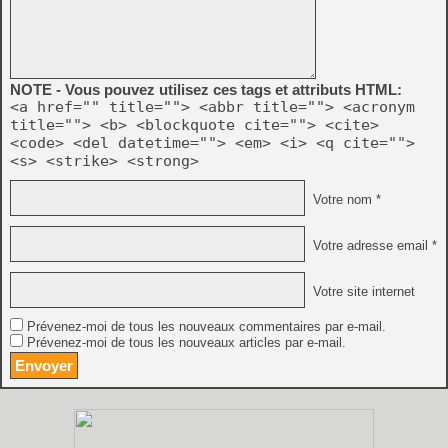
NOTE - Vous pouvez utilisez ces tags et attributs HTML:
<a href="" title=""> <abbr title=""> <acronym
title=""> <b> <blockquote cite=""> <cite>
<code> <del datetime=""> <em> <i> <q cite="">
<s> <strike> <strong>
Votre nom *
Votre adresse email *
Votre site internet
Prévenez-moi de tous les nouveaux commentaires par e-mail.
Prévenez-moi de tous les nouveaux articles par e-mail.