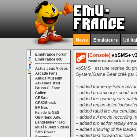
News
Emulateurs
Utilita
EmuFrance Forum
[Console]
vbSMS+ v3
EmuFrance IRC
Posté le
10/10/2008
à
09:16
par
===================
vbSMS+ est une reprise du pr
Actus Jeux Vidéos
Arcade Fans
System/Game Gear créé par O
Amiga Museum
Arkames Trad.
– added frame-by-frame advanc
Bruno C. Zone
– added preliminary sound and r
Calice
CBSata
– added the game gear’s palett
CPS2Shock
– added region detection/switc
EF-Nes
– added rapid fire unit emulation
Fan de la NES
– added avi movie recording (n
GirlFriend Adv.
Landstalker Trad.
– added pro action replay emula
Musée Jeux Vidéos
– added showing of the loaded 
SMS Power
– added fast forwarding [olaf]