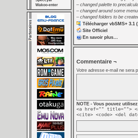
Speccyal
– changed palette to precalcula
Wakoo-enter
– changed around some menus, 
– changed folders to be created 
Télécharger vbSMS+ 3.1 (
Site Officiel
En savoir plus…
Commentaire ¬
Votre adresse e-mail ne sera p
NOTE - Vous pouvez utilisez 
<a href="" title=""> <
<cite> <code> <del dat