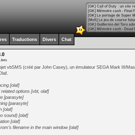
[GK] Le portage de Super M
[Mo5] Le jeu de course fut
[GK] Guillermo del Toro ado
[LTF] Eté 2026 - Séquence 
ires
Traductions
Divers
Chat
[GK] Mistfall Hunter : déjà 
[GK] Wo Long 2 évolue avec
[GK] Crossfire : un TPS à 100
.0
[LS] [PS5] Premiers signes 
 Jets
ojet vbSMS (créé par John Casey), un émulateur SEGA Mark III/Mas
laf.
ing [olaf]
[Mo5] DOOM arrive en cart
elated options [vbt, olaf]
[GK] Bethesda fête les 30 
e [parasyte]
[GK] Roblox : l'action en B
hing [parasyte]
 [olaf]
[GK] Agenda - GeForce NOW
o sound) [olaf]
[GK] Devolver Digital en a 
tion [olaf]
rom’s filename in the main window [olaf]
[LS] [PS5] ps5-y2jb-autolo