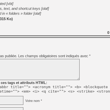
[GK] Pourquoi Marvel Tokon 
ted [vbt]
[GK] Test : Restory : Chill
text, and shortcut keys [olaf]
[GK] GTA 6 : Rockstar Games
in « folders » folder [olaf]
[GK] Hot Wheels Infinite Rus
[GK] Mémoire cash - Secret 
315 Ko)
[GK] Résultats Nintendo : 
[GK] Déjà des dégraissage
0
[Mo5] Brickboy cherche à r
[GK] Minecraft et ses « Gra
[GK] Beast of Reincarnation
[GK] Ubisoft : fin de parti
[GK] Mémoire cash - Metroid
as publiée.
Les champs obligatoires sont indiqués avec
*
[GK] Dan Houser (GTA) défe
[GK] Comment EA Sports FC
[GK] Crimson Moon : un Dark
[GK] Isle of Reveries : le j
[GK] Moonlighter 2 : The En
ces tags et attributs HTML:
abbr title=""> <acronym title=""> <b> <blockquote 
etime=""> <em> <i> <q cite=""> <s> <strike> <stron
Votre nom *