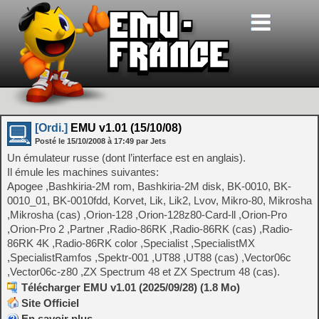
[Ordi.]
EMU v1.01 (15/10/08)
Posté le
15/10/2008
à
17:49
par Jets
Un émulateur russe (dont l’interface est en anglais).
Il émule les machines suivantes:
Apogee ,Bashkiria-2M rom, Bashkiria-2M disk, BK-0010, BK-
0010_01, BK-0010fdd, Korvet, Lik, Lik2, Lvov, Mikro-80, Mikrosha
,Mikrosha (cas) ,Orion-128 ,Orion-128z80-Card-ll ,Orion-Pro
,Orion-Pro 2 ,Partner ,Radio-86RK ,Radio-86RK (cas) ,Radio-
86RK 4K ,Radio-86RK color ,Specialist ,SpecialistMX
,SpecialistRamfos ,Spektr-001 ,UT88 ,UT88 (cas) ,Vector06c
,Vector06c-z80 ,ZX Spectrum 48 et ZX Spectrum 48 (cas).
Télécharger EMU v1.01 (2025/09/28) (1.8 Mo)
Site Officiel
En savoir plus…