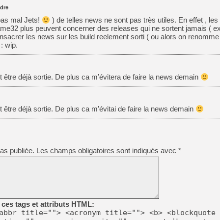
dre
[GK] Beast of Reincarnation
[GK] Ubisoft : fin de parti
pas mal Jets!
) de telles news ne sont pas très utiles. En effet , les
[GK] Mémoire cash - Metroid
me32 plus peuvent concerner des releases qui ne sortent jamais ( e
[GK] Dan Houser (GTA) défe
onsacrer les news sur les build reelement sorti ( ou alors on renomme l
[GK] Comment EA Sports FC
: wip.
[GK] Crimson Moon : un Dark
[GK] Isle of Reveries : le j
[GK] Moonlighter 2 : The En
[GK] Capcom relance Monste
 être déjà sortie. De plus ca m’évitera de faire la news demain
[Mo5] Deux inédits du Virtu
 être déjà sortie. De plus ca m’évitai de faire la news demain
[GK] Le beat'em up The Walk
[LTF] Eté 2026 - Séquence 
[GK] Mistfall Hunter : déjà 
[GK] Wo Long 2 évolue avec
as publiée.
Les champs obligatoires sont indiqués avec
*
[GK] Crossfire : un TPS à 100
ces tags et attributs HTML:
abbr title=""> <acronym title=""> <b> <blockquote 