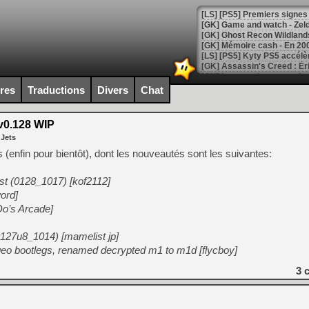
[LS] [PS5] Premiers signes 
[Mo5] DOOM arrive en cart
ires
Traductions
Divers
Chat
[GK] Bethesda fête les 30 
[GK] Roblox : l'action en B
v0.128 WIP
 Jets
[GK] Agenda - GeForce NOW
enfin pour bientôt), dont les nouveautés sont les suivantes:
[GK] Devolver Digital en a 
ist (0128_1017) [kof2112]
[LS] [PS5] ps5-y2jb-autolo
ord]
[GK] Pourquoi Marvel Tokon 
Do’s Arcade]
[GK] Test : Restory : Chill
[GK] GTA 6 : Rockstar Games
[GK] Hot Wheels Infinite Rus
t0127u8_1014) [mamelist jp]
[GK] Mémoire cash - Secret 
o bootlegs, renamed decrypted m1 to m1d [flycboy]
[GK] Résultats Nintendo : 
3
c
[GK] Déjà des dégraissage
[Mo5] Brickboy cherche à r
[GK] Minecraft et ses « Gra