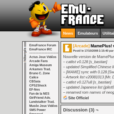
News
Emulateurs
Utilita
EmuFrance Forum
[Arcade]
MamePlus! 
EmuFrance IRC
Posté le
17/10/2008
à
15:40
par
===================
Nouvelle version de MamePlus (
Actus Jeux Vidéos
Arcade Fans
– catlist v0.128 [s_bastian]
Amiga Museum
– updated Simplified Chinese l
Arkames Trad.
– [MAME] sync with 0.128 [Sw
Bruno C. Zone
– Artwork list v20081013 [Mr. 
Calice
CBSata
– catlist v0.127u8 [s_bastian]
CPS2Shock
– updated Japanese list (jplis
EF-Nes
– renamed rom names of neoge
Fan de la NES
Site Officiel
GirlFriend Adv.
Landstalker Trad.
Musée Jeux Vidéos
Discussion (3) ¬
SMS Power