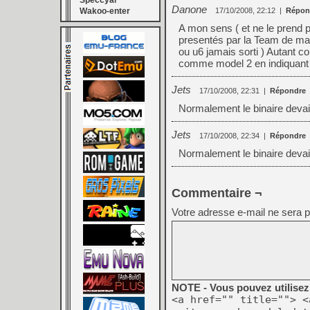
Speccyal
Danone
Wakoo-enter
17/10/2008, 22:12
|
Répon
A mon sens ( et ne le prend 
presentés par la Team de ma
ou u6 jamais sorti ) Autant c
comme model 2 en indiquant 
Jets
17/10/2008, 22:31
|
Répondre
Normalement le binaire devait
Jets
17/10/2008, 22:34
|
Répondre
Normalement le binaire devait
Commentaire ¬
Votre adresse e-mail ne sera p
NOTE - Vous pouvez utilisez 
<a href="" title=""> <