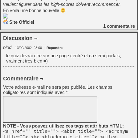
veulent figurer dans les high-scores doivent recommencer.
En voila une bonne nouvelle
Site Officiel
1
commentaire
Discussion ¬
blod
13/09/2002, 23:00
|
Répondre
le quiz devrai etre sur une page centré et ca serai parfais,
vraiment tres bien =)
Commentaire ¬
Votre adresse e-mail ne sera pas publiée.
Les champs
obligatoires sont indiqués avec
*
NOTE - Vous pouvez utilisez ces tags et attributs HTML:
<a href="" title=""> <abbr title=""> <acronym
title=""> <b> <blockquote cite=""> <cite>