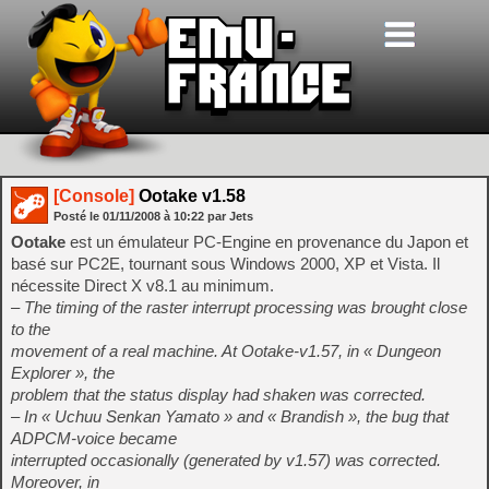
[Console]
Ootake v1.58
Posté le
01/11/2008
à
10:22
par Jets
Ootake
est un émulateur PC-Engine en provenance du Japon et
basé sur PC2E, tournant sous Windows 2000, XP et Vista. Il
nécessite Direct X v8.1 au minimum.
– The timing of the raster interrupt processing was brought close
to the
movement of a real machine. At Ootake-v1.57, in « Dungeon
Explorer », the
problem that the status display had shaken was corrected.
– In « Uchuu Senkan Yamato » and « Brandish », the bug that
ADPCM-voice became
interrupted occasionally (generated by v1.57) was corrected.
Moreover, in