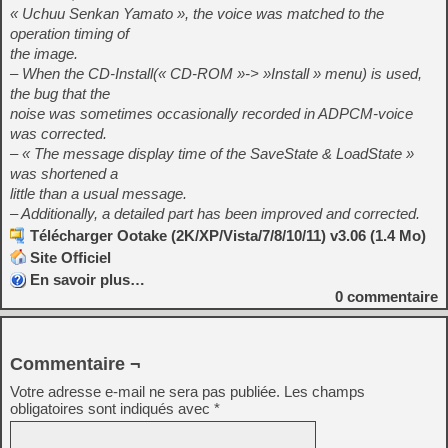
« Uchuu Senkan Yamato », the voice was matched to the
operation timing of
the image.
– When the CD-Install(« CD-ROM »-> »Install » menu) is used,
the bug that the
noise was sometimes occasionally recorded in ADPCM-voice
was corrected.
– « The message display time of the SaveState & LoadState »
was shortened a
little than a usual message.
– Additionally, a detailed part has been improved and corrected.
Télécharger Ootake (2K/XP/Vista/7/8/10/11) v3.06 (1.4 Mo)
Site Officiel
En savoir plus…
0
commentaire
Commentaire ¬
Votre adresse e-mail ne sera pas publiée.
Les champs
obligatoires sont indiqués avec
*