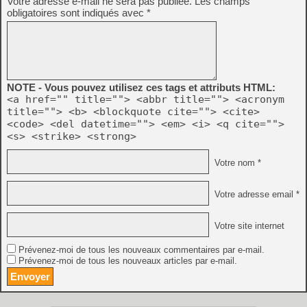
Votre adresse e-mail ne sera pas publiée.
Les champs
obligatoires sont indiqués avec
*
NOTE - Vous pouvez utilisez ces tags et attributs HTML:
<a href="" title=""> <abbr title=""> <acronym
title=""> <b> <blockquote cite=""> <cite>
<code> <del datetime=""> <em> <i> <q cite="">
<s> <strike> <strong>
Votre nom *
Votre adresse email *
Votre site internet
Prévenez-moi de tous les nouveaux commentaires par e-mail.
Prévenez-moi de tous les nouveaux articles par e-mail.