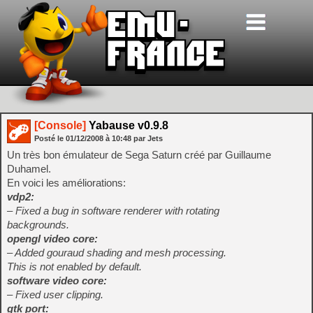
[Console]
Yabause v0.9.8
Posté le
01/12/2008
à
10:48
par Jets
Un très bon émulateur de Sega Saturn créé par Guillaume
Duhamel.
En voici les améliorations:
vdp2:
– Fixed a bug in software renderer with rotating
backgrounds.
opengl video core:
– Added gouraud shading and mesh processing.
This is not enabled by default.
software video core:
– Fixed user clipping.
gtk port: