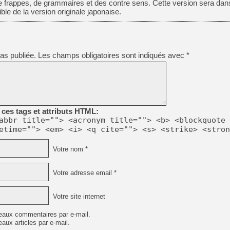
 frappes, de grammaires et des contre sens. Cette version sera dan
[GK] Résultats Nintendo : 
ble de la version originale japonaise.
[GK] Déjà des dégraissage
[Mo5] Brickboy cherche à r
[GK] Minecraft et ses « Gra
as publiée.
Les champs obligatoires sont indiqués avec
*
[GK] Beast of Reincarnation
[GK] Ubisoft : fin de parti
[GK] Mémoire cash - Metroid
[GK] Dan Houser (GTA) défe
[GK] Comment EA Sports FC
[GK] Crimson Moon : un Dark
[GK] Isle of Reveries : le j
ces tags et attributs HTML:
[GK] Moonlighter 2 : The En
abbr title=""> <acronym title=""> <b> <blockquote 
[GK] Capcom relance Monste
etime=""> <em> <i> <q cite=""> <s> <strike> <stron
Votre nom *
[GK] Guillermo del Toro ado
Votre adresse email *
Votre site internet
eaux commentaires par e-mail.
aux articles par e-mail.