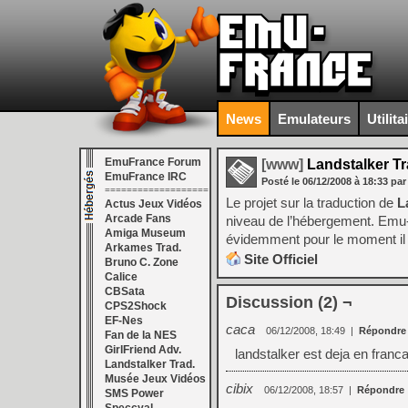
News
Emulateurs
Utilita
EmuFrance Forum
[www]
Landstalker T
EmuFrance IRC
Posté le
06/12/2008
à
18:33
par
===================
Le projet sur la traduction de
L
Actus Jeux Vidéos
Arcade Fans
niveau de l’hébergement. Emu-F
Amiga Museum
évidemment pour le moment il n
Arkames Trad.
Site Officiel
Bruno C. Zone
Calice
CBSata
Discussion (2) ¬
CPS2Shock
EF-Nes
caca
06/12/2008, 18:49
|
Répondre
Fan de la NES
GirlFriend Adv.
landstalker est deja en franc
Landstalker Trad.
Musée Jeux Vidéos
cibix
06/12/2008, 18:57
|
Répondre
SMS Power