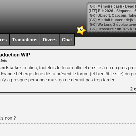
[LTF] Eté 2026 - Séquence 
[GK] Mistfall Hunter : déjà 
[GK] Wo Long 2 évolue avec
[GK] Crossfire : un TPS à 100
[LS] [PS5] Premiers signes 
ires
Traductions
Divers
Chat
raduction WIP
 Jets
[Mo5] DOOM arrive en cart
andstalker
continu, toutefois le forum officiel du site à eu un gros pr
[GK] Bethesda fête les 30 
rance héberge donc dès à présent le forum (et bientôt le site) du pro
[GK] Roblox : l'action en B
’y a presque personne mais ça ne devrait pas trop tarder.
[GK] Agenda - GeForce NOW
2
c
[GK] Devolver Digital en a 
[LS] [PS5] ps5-y2jb-autolo
[GK] Pourquoi Marvel Tokon 
ais non ?
[GK] Test : Restory : Chill
[GK] GTA 6 : Rockstar Games
[GK] Hot Wheels Infinite Rus
[GK] Mémoire cash - Secret 