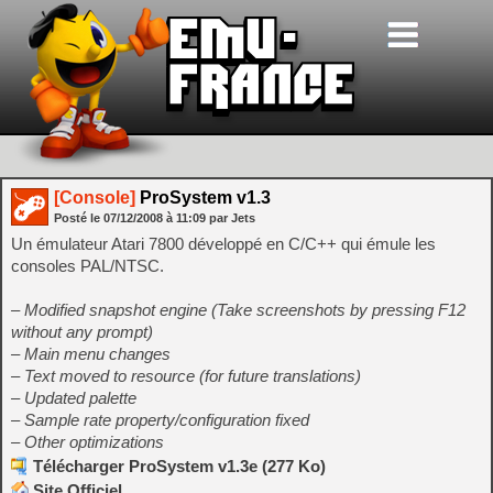
[Console]
ProSystem v1.3
Posté le
07/12/2008
à
11:09
par Jets
Un émulateur Atari 7800 développé en C/C++ qui émule les
consoles PAL/NTSC.
– Modified snapshot engine (Take screenshots by pressing F12
without any prompt)
– Main menu changes
– Text moved to resource (for future translations)
– Updated palette
– Sample rate property/configuration fixed
– Other optimizations
Télécharger ProSystem v1.3e (277 Ko)
Site Officiel