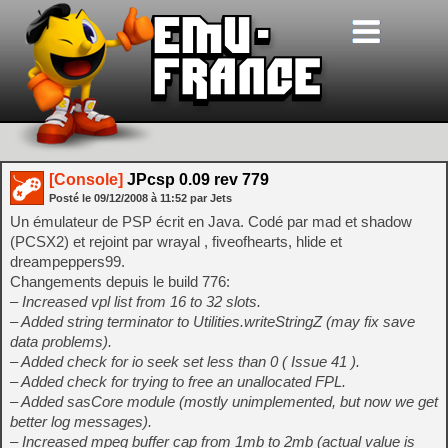
[Console]
JPcsp 0.09 rev 779
Posté le
09/12/2008
à
11:52
par Jets
Un émulateur de PSP écrit en Java. Codé par mad et shadow
(PCSX2) et rejoint par wrayal , fiveofhearts, hlide et
dreampeppers99.
Changements depuis le build 776:
– Increased vpl list from 16 to 32 slots.
– Added string terminator to Utilities.writeStringZ (may fix save
data problems).
– Added check for io seek set less than 0 ( Issue 41 ).
– Added check for trying to free an unallocated FPL.
– Added sasCore module (mostly unimplemented, but now we get
better log messages).
– Increased mpeg buffer cap from 1mb to 2mb (actual value is