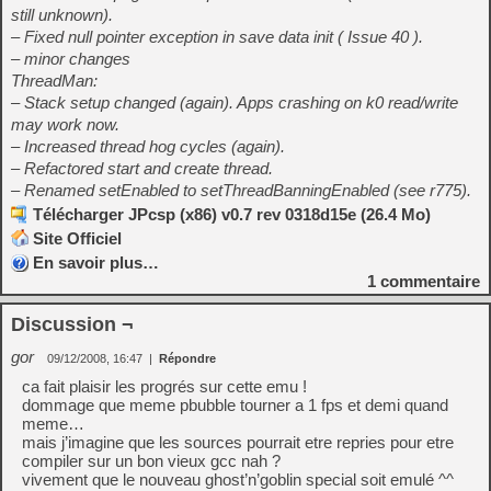
still unknown).
– Fixed null pointer exception in save data init ( Issue 40 ).
– minor changes
ThreadMan:
– Stack setup changed (again). Apps crashing on k0 read/write
may work now.
– Increased thread hog cycles (again).
– Refactored start and create thread.
– Renamed setEnabled to setThreadBanningEnabled (see r775).
Télécharger JPcsp (x86) v0.7 rev 0318d15e (26.4 Mo)
Site Officiel
En savoir plus…
1
commentaire
Discussion ¬
gor
09/12/2008, 16:47
|
Répondre
ca fait plaisir les progrés sur cette emu !
dommage que meme pbubble tourner a 1 fps et demi quand
meme…
mais j’imagine que les sources pourrait etre repries pour etre
compiler sur un bon vieux gcc nah ?
vivement que le nouveau ghost’n’goblin special soit emulé ^^