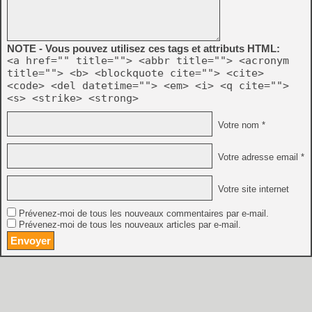
NOTE - Vous pouvez utilisez ces tags et attributs HTML:
<a href="" title=""> <abbr title=""> <acronym
title=""> <b> <blockquote cite=""> <cite>
<code> <del datetime=""> <em> <i> <q cite="">
<s> <strike> <strong>
Votre nom *
Votre adresse email *
Votre site internet
Prévenez-moi de tous les nouveaux commentaires par e-mail.
Prévenez-moi de tous les nouveaux articles par e-mail.