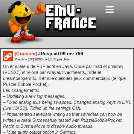
[Console]
JPcsp v0.09 rev 796
Posté le
13/12/2008
à
16:53
par Jets
Un émulateur de PSP écrit en Java. Codé par mad et shadow
(PCSX2) et rejoint par wrayal, fiveofhearts, hlide et
dreampeppers99. Il émule quelques jeux commerciaux (tel que
Puzzle Bobble Pocket).
Les changements:
– Updating a few log messages.
– Fixed analog axis being swapped. Changed analog keys to IJKL
(like WASD). Tidied up the settings GUI.
-I implemented savedata writing so that savedata can now be
written & read! Successfully tested with PuzzleBobblePocket.
Patch to Bust a Move to disable audio threads.
– Mute audio output option in Settings.