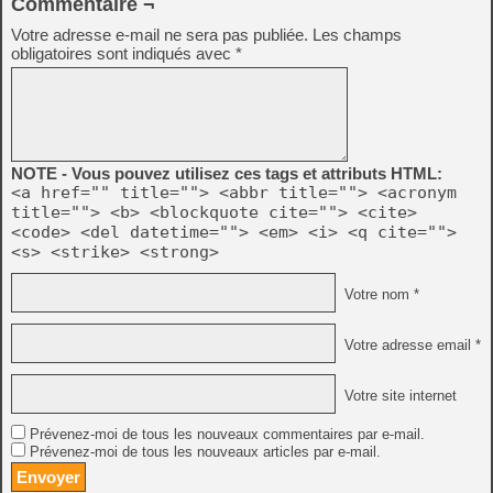
Commentaire ¬
Votre adresse e-mail ne sera pas publiée.
Les champs
obligatoires sont indiqués avec
*
NOTE - Vous pouvez utilisez ces tags et attributs HTML:
<a href="" title=""> <abbr title=""> <acronym
title=""> <b> <blockquote cite=""> <cite>
<code> <del datetime=""> <em> <i> <q cite="">
<s> <strike> <strong>
Votre nom *
Votre adresse email *
Votre site internet
Prévenez-moi de tous les nouveaux commentaires par e-mail.
Prévenez-moi de tous les nouveaux articles par e-mail.