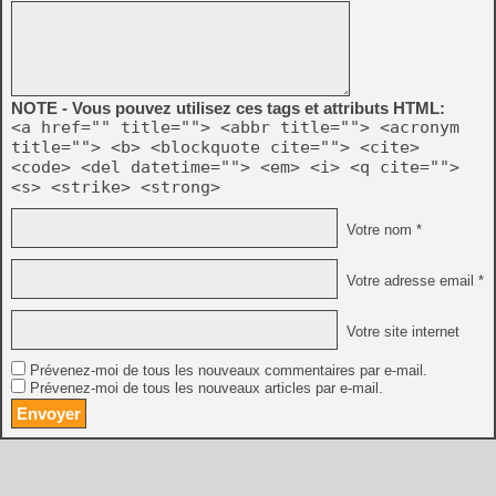
NOTE - Vous pouvez utilisez ces tags et attributs HTML:
<a href="" title=""> <abbr title=""> <acronym
title=""> <b> <blockquote cite=""> <cite>
<code> <del datetime=""> <em> <i> <q cite="">
<s> <strike> <strong>
Votre nom *
Votre adresse email *
Votre site internet
Prévenez-moi de tous les nouveaux commentaires par e-mail.
Prévenez-moi de tous les nouveaux articles par e-mail.