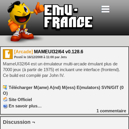
[Arcade]
MAMEUI32/64 v0.128.6
Posté le
16/12/2008
à
11:00
par Jets
MameUI32/64 est un émulateur multi-arcade émulant plus de
7000 jeux (à partir de 1975) et incluant une interface (frontend).
Ce build est compilé par John IV.
Télécharger M(ame) A(nd) M(ess) E(mulators) SVN/GIT (0
O)
Site Officiel
En savoir plus…
1
commentaire
Discussion ¬