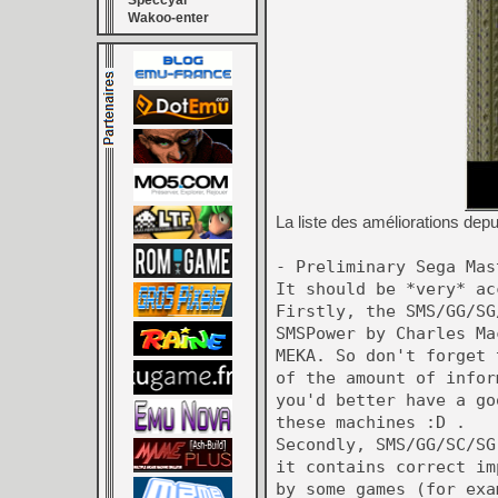
Speccyal
Wakoo-enter
La liste des améliorations depu
- Preliminary Sega Mas
It should be *very* ac
Firstly, the SMS/GG/SG
SMSPower by Charles Ma
MEKA. So don't forget 
of the amount of infor
you'd better have a go
these machines :D .
Secondly, SMS/GG/SC/SG
it contains correct im
by some games (for exa