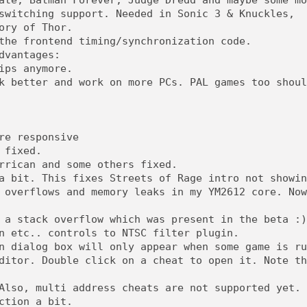
ate, Batman Forever, Judge Dredd and maybe some mo
switching support. Needed in Sonic 3 & Knuckles,
ory of Thor.
the frontend timing/synchronization code.
dvantages:
ips anymore.
k better and work on more PCs. PAL games too shoul
re responsive
 fixed.
rrican and some others fixed.
a bit. This fixes Streets of Rage intro not showin
 overflows and memory leaks in my YM2612 core. Now
 a stack overflow which was present in the beta :)
n etc.. controls to NTSC filter plugin.
n dialog box will only appear when some game is ru
ditor. Double click on a cheat to open it. Note th
Also, multi address cheats are not supported yet.
ction a bit.