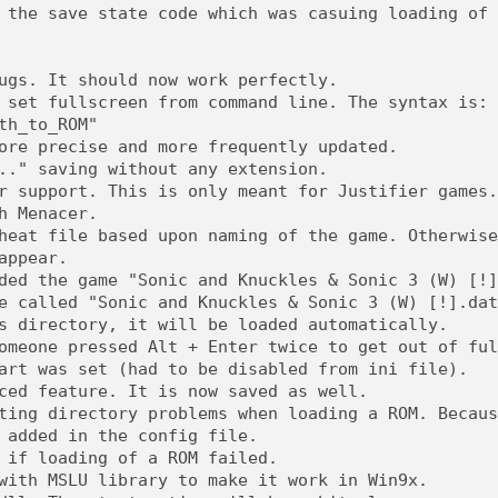
 the save state code which was casuing loading of 
ugs. It should now work perfectly.
 set fullscreen from command line. The syntax is:
th_to_ROM"
ore precise and more frequently updated.
.." saving without any extension.
r support. This is only meant for Justifier games.
h Menacer.
heat file based upon naming of the game. Otherwise
appear.
ded the game "Sonic and Knuckles & Sonic 3 (W) [!]
e called "Sonic and Knuckles & Sonic 3 (W) [!].dat
s directory, it will be loaded automatically.
omeone pressed Alt + Enter twice to get out of ful
art was set (had to be disabled from ini file).
ced feature. It is now saved as well.
ting directory problems when loading a ROM. Becaus
 added in the config file.
 if loading of a ROM failed.
with MSLU library to make it work in Win9x.