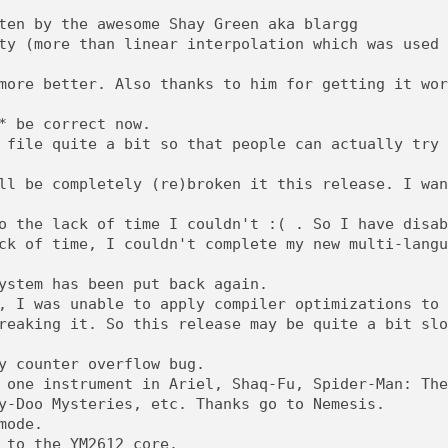
ten by the awesome Shay Green aka blargg
ty (more than linear interpolation which was used
more better. Also thanks to him for getting it wor
* be correct now.
 file quite a bit so that people can actually try 
ll be completely (re)broken it this release. I wan
o the lack of time I couldn't :( . So I have disab
ck of time, I couldn't complete my new multi-langu
ystem has been put back again.
, I was unable to apply compiler optimizations to 
reaking it. So this release may be quite a bit slo
y counter overflow bug.
 one instrument in Ariel, Shaq-Fu, Spider-Man: The
y-Doo Mysteries, etc. Thanks go to Nemesis.
mode.
 to the YM2612 core.