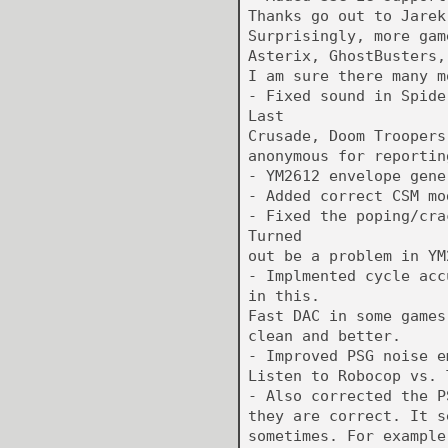
Thanks go out to Jarek
Surprisingly, more gam
Asterix, GhostBusters,
I am sure there many m
- Fixed sound in Spide
Last
Crusade, Doom Troopers
anonymous for reportin
- YM2612 envelope gene
- Added correct CSM mo
- Fixed the poping/cra
Turned
out be a problem in YM
- Implmented cycle acc
in this.
Fast DAC in some games
clean and better.
- Improved PSG noise e
Listen to Robocop vs. 
- Also corrected the P
they are correct. It s
sometimes. For example