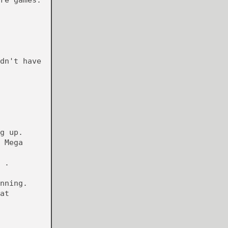
re games.
dn't have
g up.
 Mega
 .
nning.
at