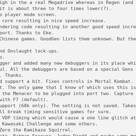
igh in the a real Megadrive whereas in Regen (and 
it is about three to four times lower(?).
o player mode screen.
 core resulting in nice speed increase.
ndering code resulting in another good speed incre
port. Thanks to Eke.
Chinese games. GoodGen lists them unknown. But the
nd Onslaught lock-ups.
o.
gger and added many new debuggers in its place whi
ul. All the debuggers are based on a special Gens 
. Thanks.
d support a bit. Fixes controls in Mortal Kombat.
t. The only game that I know of which uses this is
 the Menacer to be plugged into port two. Capture
with F7 (default).
upport (68k only). The setting is not saved. Takes
ll break timing sensitive games for sure.
 VDP timing which would cause a one line glitch at
 Kawasaki Challenge and some others.
Zero the Kamikaze Squirrel.