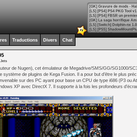
[GK] La saga horrifique Am
ires
Traductions
Divers
Chat
[GK] Le portage de Super M
[Mo5] Le jeu de course fut
[GK] Guillermo del Toro ado
95
 Jets
[LTF] Eté 2026 - Séquence 
auteur de Nugen), cet émulateur de Megadrive/SMS/GG/SG1000/SC30
[GK] Mistfall Hunter : déjà 
 le système de plugins de Kega Fusion. Il a pour but d’être le plus préc
[GK] Wo Long 2 évolue avec
onvenable sur des PC ayant pour base un CPU de type i686 (P3 ou A
[GK] Crossfire : un TPS à 100
[LS] [PS5] Premiers signes 
s XP avec DirectX 7. Il supporte à la fois les profondeurs d’écra
[Mo5] DOOM arrive en cart
[GK] Bethesda fête les 30 
[GK] Roblox : l'action en B