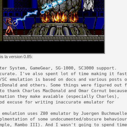
[GK] Agenda - GeForce NOW
[GK] Devolver Digital en a 
[LS] [PS5] ps5-y2jb-autolo
[GK] Pourquoi Marvel Tokon 
[GK] Test : Restory : Chill
[GK] GTA 6 : Rockstar Games
[GK] Hot Wheels Infinite Rus
[GK] Mémoire cash - Secret 
[GK] Résultats Nintendo : 
is la version 0.85:
[GK] Déjà des dégraissage
[Mo5] Brickboy cherche à r
ter System, GameGear, SG-1000, SC3000 support.
[GK] Minecraft et ses « Gra
curate. I've also spent lot of time making it fast
/SC emulation is based on docs and various posts o
[GK] Beast of Reincarnation
[GK] Ubisoft : fin de parti
cDonald and others. Some things were figured out f
to thank Charles MacDonald and Omar Cornut because
mation they make avaiable (especially Charles),
od excuse for writing inaccurate emulator for
 emulation uses Z80 emulator by Juergen Buchmuelle
plmentation of some undocumented/obscure behaviour
mple, Rambo III). And I wasn't going to spend time