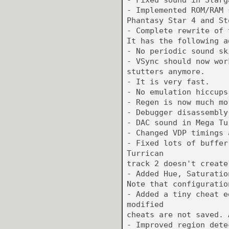
- Fixed sound in Starg
- Implemented ROM/RAM 
Phantasy Star 4 and St
- Complete rewrite of 
It has the following a
- No periodic sound sk
- VSync should now wor
stutters anymore.
- It is very fast.
- No emulation hiccups
- Regen is now much mo
- Debugger disassembly
- DAC sound in Mega Tu
- Changed VDP timings 
- Fixed lots of buffer
Turrican
track 2 doesn't create
- Added Hue, Saturatio
Note that configuratio
- Added a tiny cheat e
modified
cheats are not saved. 
- Improved region dete