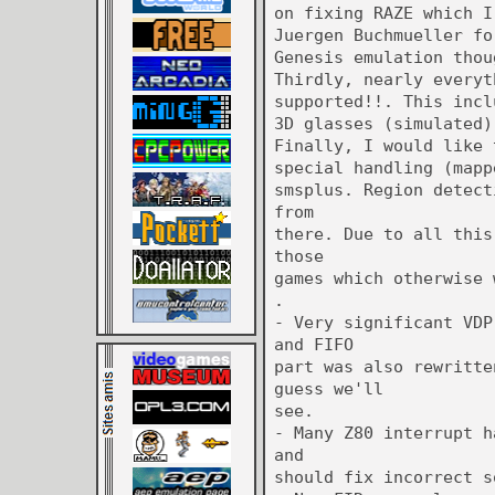
on fixing RAZE which I
Juergen Buchmueller fo
Genesis emulation thou
Thirdly, nearly everyt
supported!!. This incl
3D glasses (simulated)
Finally, I would like 
special handling (mapp
smsplus. Region detect
from
there. Due to all this
those
games which otherwise 
.
- Very significant VDP
and FIFO
part was also rewritte
guess we'll
see.
- Many Z80 interrupt h
and
should fix incorrect s