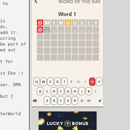
 to
is
ds,
add it.
uiring
be port of
ed out
t for
in Eke :)
ver. DMA
but I
terWorld