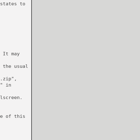
states to
 It may
 the usual
.zip",
" in
lscreen.
e of this