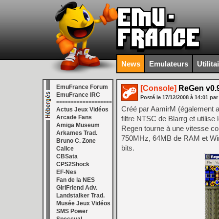
News
Emulateurs
Utilita
EmuFrance Forum
[Console]
ReGen v0.
EmuFrance IRC
Posté le
17/12/2008
à
14:01
par
===================
Créé par AamirM (également 
Actus Jeux Vidéos
Arcade Fans
filtre NTSC de Blarrg et utilise
Amiga Museum
Regen tourne à une vitesse c
Arkames Trad.
750MHz, 64MB de RAM et Window
Bruno C. Zone
bits.
Calice
CBSata
CPS2Shock
EF-Nes
Fan de la NES
GirlFriend Adv.
Landstalker Trad.
Musée Jeux Vidéos
SMS Power