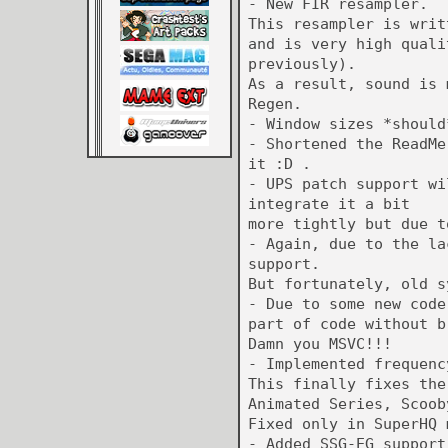
- New FIR resampler.
This resampler is writ
and is very high quali
previously).
As a result, sound is 
Regen.
- Window sizes *should
- Shortened the ReadMe
it :D .
- UPS patch support wi
integrate it a bit
more tightly but due t
- Again, due to the la
support.
But fortunately, old s
- Due to some new code
part of code without b
Damn you MSVC!!!
- Implemented frequenc
This finally fixes the
Animated Series, Scoob
Fixed only in SuperHQ 
- Added SSG-EG support