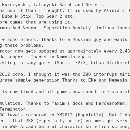
 Burczynski, Tatsuyuki Satoh and Nemesis.
es use it than I thought. It is used by Alisia's D
 Buba N Stix, Top Gear 2 etc.
ore games that are using it.
rman And Venom - Separation Anxiety, Indiana Jones
 + some others. Thanks to a Russian guy who wants 
g these problems.
rator now gets updated at approximately every 2.43
de support. Thanks to Nemesis again.
ckling in many games (Sonic 1/2/3, Urban Strike et
2612 core. I thought it was the Z80 interrupt timi
urate sample generation.Thanks to Eke and Nemesis 
 is now fixed and all games now sound more accurat
mulation. Thanks to Maxim's docs and HardWareMan, 
Terminator.
SG levels compared to YM2612 (hopefully). But I do
eems that PSG (especially noise) volumes get very 
 in WWF Arcade Game at character selection screen,