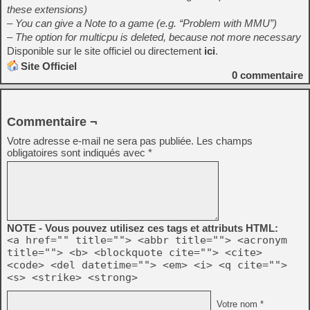
these extensions)
– You can give a Note to a game (e.g. “Problem with MMU”)
– The option for multicpu is deleted, because not more necessary
Disponible sur le site officiel ou directement
ici
.
Site Officiel
0
commentaire
Commentaire ¬
Votre adresse e-mail ne sera pas publiée.
Les champs
obligatoires sont indiqués avec
*
NOTE - Vous pouvez utilisez ces tags et attributs HTML:
<a href="" title=""> <abbr title=""> <acronym
title=""> <b> <blockquote cite=""> <cite>
<code> <del datetime=""> <em> <i> <q cite="">
<s> <strike> <strong>
Votre nom *