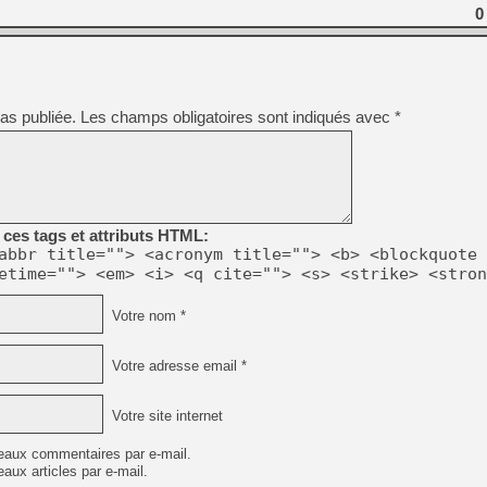
[GK] Ubisoft : fin de parti
0
[GK] Mémoire cash - Metroid
[GK] Dan Houser (GTA) défe
[GK] Comment EA Sports FC
[GK] Crimson Moon : un Dark
[GK] Isle of Reveries : le j
[GK] Moonlighter 2 : The En
as publiée.
Les champs obligatoires sont indiqués avec
*
[GK] Capcom relance Monste
[Mo5] Deux inédits du Virtu
[GK] Le beat'em up The Walk
ces tags et attributs HTML:
abbr title=""> <acronym title=""> <b> <blockquote 
[GK] Endless Legend 2 : enf
etime=""> <em> <i> <q cite=""> <s> <strike> <stron
Votre nom *
[LS] [PS5] Le WebKit Userl
Votre adresse email *
Votre site internet
eaux commentaires par e-mail.
aux articles par e-mail.