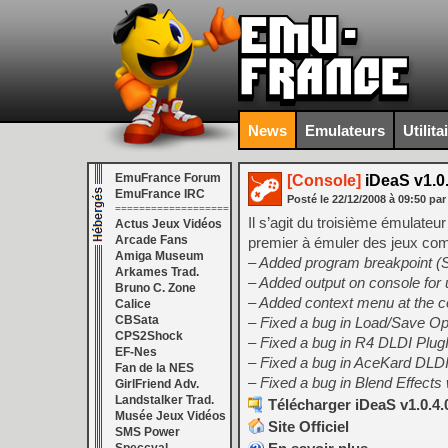
News
Emulateurs
Utilita
EmuFrance Forum
[Console]
iDeaS v1.0.
EmuFrance IRC
Posté le
22/12/2008
à
09:50
par
===================
Il s’agit du troisième émulateu
Actus Jeux Vidéos
Arcade Fans
premier à émuler des jeux co
Amiga Museum
– Added program breakpoint 
Arkames Trad.
– Added output on console f
Bruno C. Zone
– Added context menu at the c
Calice
CBSata
– Fixed a bug in Load/Save Op
CPS2Shock
– Fixed a bug in R4 DLDI PlugI
EF-Nes
– Fixed a bug in AceKard DLDI
Fan de la NES
– Fixed a bug in Blend Effects
GirlFriend Adv.
Landstalker Trad.
Télécharger iDeaS v1.0.4.
Musée Jeux Vidéos
Site Officiel
SMS Power