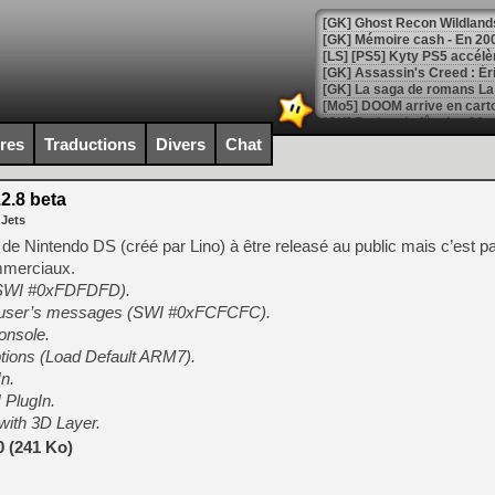
[Mo5] DOOM arrive en cart
[GK] Bethesda fête les 30 
[GK] Roblox : l'action en B
ires
Traductions
Divers
Chat
[GK] Agenda - GeForce NOW
2.8 beta
 Jets
[GK] Devolver Digital en a 
r de Nintendo DS (créé par Lino) à être releasé au public mais c’est pa
[LS] [PS5] ps5-y2jb-autolo
mmerciaux.
(SWI #0xFDFDFD).
[GK] Pourquoi Marvel Tokon 
[GK] Test : Restory : Chill
or user’s messages (SWI #0xFCFCFC).
[GK] GTA 6 : Rockstar Games
onsole.
[GK] Hot Wheels Infinite Rus
tions (Load Default ARM7).
[GK] Mémoire cash - Secret 
[GK] Résultats Nintendo : 
n.
 PlugIn.
[GK] Déjà des dégraissage
 with 3D Layer.
[Mo5] Brickboy cherche à r
0 (241 Ko)
[GK] Minecraft et ses « Gra
[GK] Beast of Reincarnation