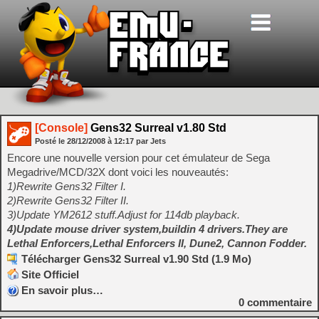
[Console]
Gens32 Surreal v1.80 Std
Posté le
28/12/2008
à
12:17
par Jets
Encore une nouvelle version pour cet émulateur de Sega
Megadrive/MCD/32X dont voici les nouveautés:
1)Rewrite Gens32 Filter I.
2)Rewrite Gens32 Filter II.
3)Update YM2612 stuff.Adjust for 114db playback.
4)Update mouse driver system,buildin 4 drivers.They are
Lethal Enforcers,Lethal Enforcers II, Dune2, Cannon Fodder.
Télécharger Gens32 Surreal v1.90 Std (1.9 Mo)
Site Officiel
En savoir plus…
0
commentaire