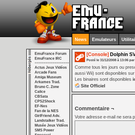
News
Emulateurs
Utilita
EmuFrance Forum
[Console]
Dolphin S
EmuFrance IRC
Posté le
31/12/2008
à
13:06
par
===================
Comme tous les jours ou pres
Actus Jeux Vidéos
Arcade Fans
aussi Wii) sont disponibles sur 
Amiga Museum
Les binaires sont disponibles
i
Arkames Trad.
Site Officiel
Bruno C. Zone
Calice
CBSata
CPS2Shock
EF-Nes
Commentaire ¬
Fan de la NES
GirlFriend Adv.
Votre adresse e-mail ne sera p
Landstalker Trad.
Musée Jeux Vidéos
SMS Power