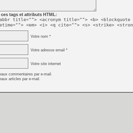
[GK] Résultats Nintendo : 
[GK] Déjà des dégraissage
ces tags et attributs HTML:
abbr title=""> <acronym title=""> <b> <blockquote 
[Mo5] Brickboy cherche à r
etime=""> <em> <i> <q cite=""> <s> <strike> <stron
[GK] Minecraft et ses « Gra
[GK] Beast of Reincarnation
Votre nom *
[GK] Ubisoft : fin de parti
[GK] Mémoire cash - Metroid
[GK] Dan Houser (GTA) défe
Votre adresse email *
[GK] Comment EA Sports FC
[GK] Crimson Moon : un Dark
[GK] Isle of Reveries : le j
Votre site internet
[GK] Moonlighter 2 : The En
[GK] Capcom relance Monste
eaux commentaires par e-mail.
aux articles par e-mail.
[GK] Guillermo del Toro ado