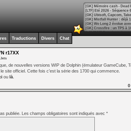
[LTF] Eté 2026 - Séquence 
[GK] Mistfall Hunter : déjà 
[GK] Wo Long 2 évolue avec
[GK] Crossfire : un TPS à 100
[LS] [PS5] Premiers signes 
ires
Traductions
Divers
Chat
VN r17XX
 Jets
[Mo5] DOOM arrive en cart
que, de nouvelles versions WIP de Dolphin (émulateur GameCube, T
[GK] Bethesda fête les 30 
le site officiel. Cette fois c’est la série des 1700 qui commence.
[GK] Roblox : l'action en B
ci
ou
là
.
[GK] Agenda - GeForce NOW
0
[GK] Devolver Digital en a 
[LS] [PS5] ps5-y2jb-autolo
[GK] Pourquoi Marvel Tokon 
as publiée.
Les champs obligatoires sont indiqués avec
*
[GK] Test : Restory : Chill
[GK] GTA 6 : Rockstar Games
[GK] Hot Wheels Infinite Rus
[GK] Mémoire cash - Secret 