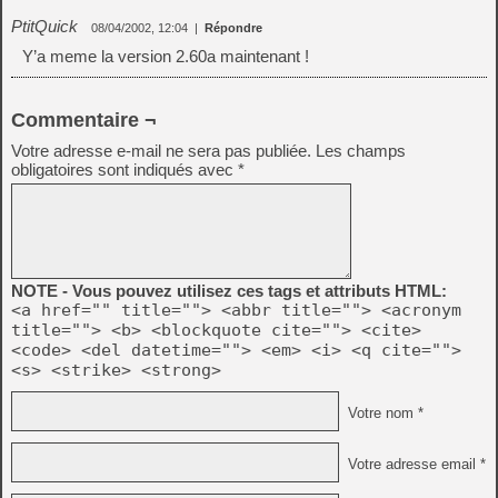
PtitQuick
08/04/2002, 12:04
|
Répondre
Y’a meme la version 2.60a maintenant !
Commentaire ¬
Votre adresse e-mail ne sera pas publiée.
Les champs
obligatoires sont indiqués avec
*
NOTE - Vous pouvez utilisez ces tags et attributs HTML:
<a href="" title=""> <abbr title=""> <acronym
title=""> <b> <blockquote cite=""> <cite>
<code> <del datetime=""> <em> <i> <q cite="">
<s> <strike> <strong>
Votre nom *
Votre adresse email *