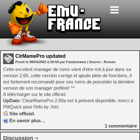
ClrMamePro updated
Posté le
08/04/2002
à
09:59
par Fandemame
| Source :
Roman
Cette excelent manager de roms vient d’etre mit à jour dans sa
version 2.60, cette version corrige et ajoute plein de fonctions, il
est fortement recomandé pour ses roms de possèder la derniére
version de son manager préféré! ^^
A télécharger sur le site officiel.
UpDate:
ClearMamePro 2.60a est à présent disponible, merci à
PtitQuick pour l’info
by Jets
Site officiel.
En savoir plus…
1
commentaire
Discussion ¬