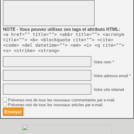
NOTE - Vous pouvez utilisez ces tags et attributs HTML:
<a href="" title=""> <abbr title=""> <acronym
title=""> <b> <blockquote cite=""> <cite>
<code> <del datetime=""> <em> <i> <q cite="">
<s> <strike> <strong>
Votre nom *
Votre adresse email *
Votre site internet
Prévenez-moi de tous les nouveaux commentaires par e-mail.
Prévenez-moi de tous les nouveaux articles par e-mail.