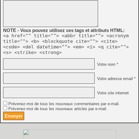
NOTE - Vous pouvez utilisez ces tags et attributs HTML:
<a href="" title=""> <abbr title=""> <acronym
title=""> <b> <blockquote cite=""> <cite>
<code> <del datetime=""> <em> <i> <q cite="">
<s> <strike> <strong>
Votre nom *
Votre adresse email *
Votre site internet
Prévenez-moi de tous les nouveaux commentaires par e-mail.
Prévenez-moi de tous les nouveaux articles par e-mail.