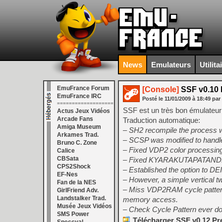
News
Emulateurs
Utilita
EmuFrance Forum
[Console]
SSF v0.10 
EmuFrance IRC
Posté le
11/01/2009
à
18:49
par
===================
SSF est un très bon émulateur
Actus Jeux Vidéos
Arcade Fans
Traduction automatique:
Amiga Museum
– SH2 recompile the process 
Arkames Trad.
– SCSP was modified to handl
Bruno C. Zone
– Fixed VDP2 color processing 
Calice
CBSata
– Fixed KYARAKUTAPATAND
CPS2Shock
– Established the option to 
EF-Nes
– However, a simple vertical tw
Fan de la NES
– Miss VDP2RAM cycle pattern e
GirlFriend Adv.
Landstalker Trad.
memory access.
Musée Jeux Vidéos
– Check Cycle Pattern ever do
SMS Power
Télécharger SSF v0.12 Pr