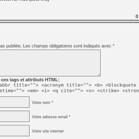
[GK] Beast of Reincarnation
[GK] Ubisoft : fin de parti
[GK] Mémoire cash - Metroid
0
[GK] Dan Houser (GTA) défe
[GK] Comment EA Sports FC
[GK] Crimson Moon : un Dark
[GK] Isle of Reveries : le j
[GK] Moonlighter 2 : The En
[GK] Capcom relance Monste
as publiée.
Les champs obligatoires sont indiqués avec
*
[Mo5] Deux inédits du Virtu
[GK] Le beat'em up The Walk
[GK] Endless Legend 2 : enf
ces tags et attributs HTML:
abbr title=""> <acronym title=""> <b> <blockquote 
etime=""> <em> <i> <q cite=""> <s> <strike> <stron
[LS] [PS5] Premiers signes 
Votre nom *
Votre adresse email *
Votre site internet