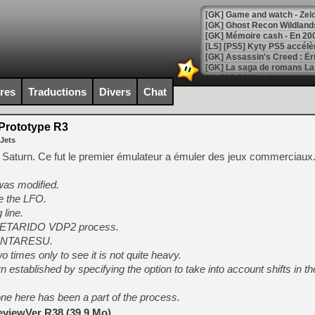
[Mo5] DOOM arrive en cart
[GK] Bethesda fête les 30 
ires
Traductions
Divers
Chat
[GK] Roblox : l'action en B
Prototype R3
[GK] Agenda - GeForce NOW
 Jets
[GK] Devolver Digital en a 
 Saturn. Ce fut le premier émulateur a émuler des jeux commerciaux
[LS] [PS5] ps5-y2jb-autolo
was modified.
[GK] Pourquoi Marvel Tokon 
e the LFO.
[GK] Test : Restory : Chill
line.
[GK] GTA 6 : Rockstar Games
ETARIDO VDP2 process.
[GK] Hot Wheels Infinite Rus
[GK] Mémoire cash - Secret 
DEINTARESU.
[GK] Résultats Nintendo : 
o times only to see it is not quite heavy.
stablished by specifying the option to take into account shifts in th
[GK] Déjà des dégraissage
[Mo5] Brickboy cherche à r
ne here has been a part of the process.
[GK] Minecraft et ses « Gra
eviewVer R38 (39.9 Mo)