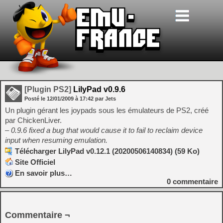
[Plugin PS2]
LilyPad v0.9.6
Posté le
12/01/2009
à
17:42
par Jets
Un plugin gérant les joypads sous les émulateurs de PS2, créé
par ChickenLiver.
– 0.9.6 fixed a bug that would cause it to fail to reclaim device
input when resuming emulation.
Télécharger LilyPad v0.12.1 (20200506140834) (59 Ko)
Site Officiel
En savoir plus…
0
commentaire
Commentaire ¬