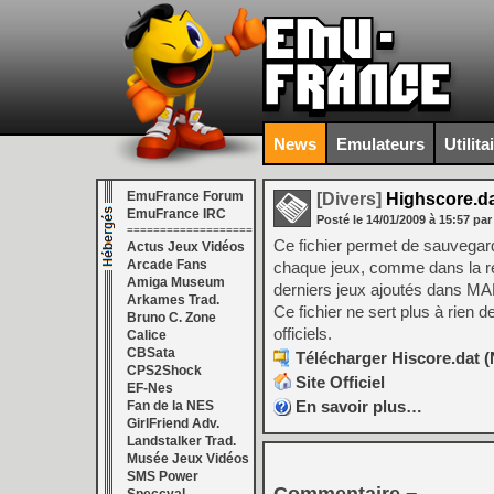
News
Emulateurs
Utilita
EmuFrance Forum
[Divers]
Highscore.dat
EmuFrance IRC
Posté le
14/01/2009
à
15:57
par
===================
Ce fichier permet de sauvegar
Actus Jeux Vidéos
Arcade Fans
chaque jeux, comme dans la réal
Amiga Museum
derniers jeux ajoutés dans M
Arkames Trad.
Ce fichier ne sert plus à rien
Bruno C. Zone
officiels.
Calice
CBSata
Télécharger Hiscore.dat (N
CPS2Shock
Site Officiel
EF-Nes
En savoir plus…
Fan de la NES
GirlFriend Adv.
Landstalker Trad.
Musée Jeux Vidéos
SMS Power