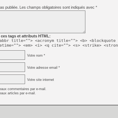
as publiée.
Les champs obligatoires sont indiqués avec
*
[Mo5] DOOM arrive en cart
[GK] Bethesda fête les 30 
[GK] Roblox : l'action en B
[GK] Agenda - GeForce NOW
ces tags et attributs HTML:
[GK] Devolver Digital en a 
abbr title=""> <acronym title=""> <b> <blockquote 
etime=""> <em> <i> <q cite=""> <s> <strike> <stron
[LS] [PS5] ps5-y2jb-autolo
[GK] Pourquoi Marvel Tokon 
Votre nom *
[GK] Test : Restory : Chill
[GK] GTA 6 : Rockstar Games
[GK] Hot Wheels Infinite Rus
Votre adresse email *
[GK] Mémoire cash - Secret 
[GK] Résultats Nintendo : 
Votre site internet
[GK] Dans ce jeu de platefo
eaux commentaires par e-mail.
aux articles par e-mail.