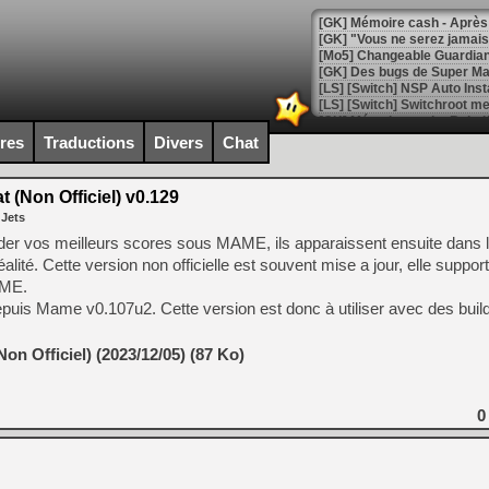
[GK] Mémoire cash - Après 
[GK] "Vous ne serez jamais
[Mo5] Changeable Guardian 
[GK] Des bugs de Super Mar
[LS] [Switch] NSP Auto Inst
ires
Traductions
Divers
Chat
[GK] La saga horrifique Am
 (Non Officiel) v0.129
 Jets
der vos meilleurs scores sous MAME, ils apparaissent ensuite dans l
ité. Cette version non officielle est souvent mise a jour, elle support
[GK] Le portage de Super M
AME.
[Mo5] Le jeu de course fut
[GK] Guillermo del Toro ado
 depuis Mame v0.107u2. Cette version est donc à utiliser avec des buil
[LTF] Eté 2026 - Séquence 
on Officiel) (2023/12/05) (87 Ko)
[GK] Mistfall Hunter : déjà 
[GK] Wo Long 2 évolue avec
[GK] Crossfire : un TPS à 100
0
[LS] [PS5] Premiers signes 