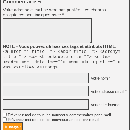
Commentaire ¬
Votre adresse e-mail ne sera pas publiée.
Les champs
obligatoires sont indiqués avec
*
NOTE - Vous pouvez utilisez ces tags et attributs HTML:
<a href="" title=""> <abbr title=""> <acronym
title=""> <b> <blockquote cite=""> <cite>
<code> <del datetime=""> <em> <i> <q cite="">
<s> <strike> <strong>
Votre nom *
Votre adresse email *
Votre site internet
Prévenez-moi de tous les nouveaux commentaires par e-mail.
Prévenez-moi de tous les nouveaux articles par e-mail.