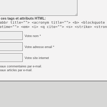
[GK] Beast of Reincarnation
[GK] Ubisoft : fin de parti
[GK] Mémoire cash - Metroid
[GK] Dan Houser (GTA) défe
[GK] Comment EA Sports FC
ces tags et attributs HTML:
[GK] Crimson Moon : un Dark
abbr title=""> <acronym title=""> <b> <blockquote 
[GK] Isle of Reveries : le j
etime=""> <em> <i> <q cite=""> <s> <strike> <stron
[GK] Moonlighter 2 : The En
[GK] Capcom relance Monste
Votre nom *
Votre adresse email *
[Mo5] Deux inédits du Virtu
[GK] Le beat'em up The Walk
Votre site internet
[GK] Endless Legend 2 : enf
eaux commentaires par e-mail.
aux articles par e-mail.
[LS] [PS5] Premiers signes 