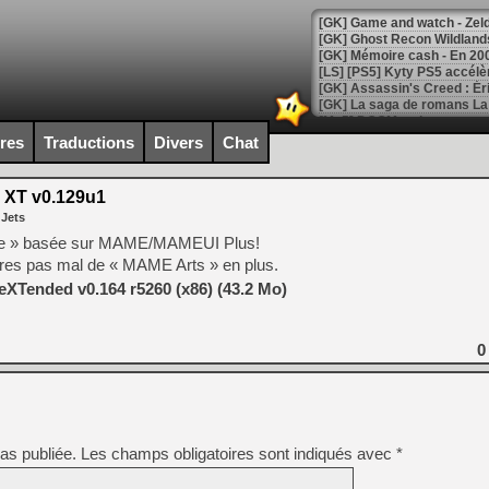
[Mo5] DOOM arrive en cart
[GK] Bethesda fête les 30 
ires
Traductions
Divers
Chat
[GK] Roblox : l'action en B
 XT v0.129u1
[GK] Agenda - GeForce NOW
 Jets
[GK] Devolver Digital en a 
rée » basée sur MAME/MAMEUI Plus!
utres pas mal de « MAME Arts » en plus.
[LS] [PS5] ps5-y2jb-autolo
XTended v0.164 r5260 (x86) (43.2 Mo)
[GK] Pourquoi Marvel Tokon 
[GK] Test : Restory : Chill
[GK] GTA 6 : Rockstar Games
0
[GK] Hot Wheels Infinite Rus
[GK] Mémoire cash - Secret 
[GK] Résultats Nintendo : 
[GK] Déjà des dégraissage
[Mo5] Brickboy cherche à r
as publiée.
Les champs obligatoires sont indiqués avec
*
[GK] Minecraft et ses « Gra