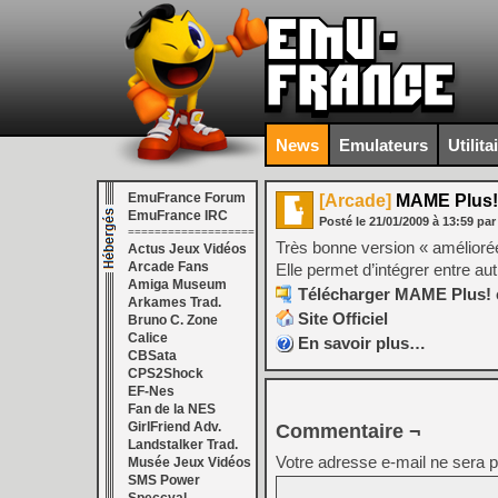
News
Emulateurs
Utilita
EmuFrance Forum
[Arcade]
MAME Plus!
EmuFrance IRC
Posté le
21/01/2009
à
13:59
par
===================
Très bonne version « amélio
Actus Jeux Vidéos
Arcade Fans
Elle permet d’intégrer entre a
Amiga Museum
Télécharger MAME Plus! e
Arkames Trad.
Site Officiel
Bruno C. Zone
Calice
En savoir plus…
CBSata
CPS2Shock
EF-Nes
Fan de la NES
GirlFriend Adv.
Commentaire ¬
Landstalker Trad.
Votre adresse e-mail ne sera p
Musée Jeux Vidéos
SMS Power