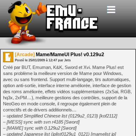
[Arcade]
Mame/MameUI Plus! v0.129u2
Posté le
25/01/2009
à
12:47
par Jets
Créé par BUT, Emuman, K&K, Sword et Xvi. Mame Plus! est
sans problème la meilleure version de Mame pour Windows,
avec ou sans frontend. Support multi-langage, tirs automatiques,
option anti-sortie, interface interne améliorée, interface de gestion
des roms améliorée, effets vidéos supplémentaires (2xSai, RGB,
hq3x, 2xPM…), meilleure gestions des contrôles, support de la
NeoGeo en mode console, il regroupe également plein de
correctifs et de drivers additionnels…
– updated Simplified Chinese list (0129u2_0123) [kof2112]
– [MESS] sync with svn r4185 [Sword]
– [MAME] sync with 0.129u2 [Sword]
– updated Japanese list (jplist0129u1_0121) [mamelist jp]