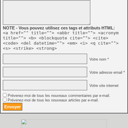
NOTE - Vous pouvez utilisez ces tags et attributs HTML:
<a href="" title=""> <abbr title=""> <acronym
title=""> <b> <blockquote cite=""> <cite>
<code> <del datetime=""> <em> <i> <q cite="">
<s> <strike> <strong>
Votre nom *
Votre adresse email *
Votre site internet
Prévenez-moi de tous les nouveaux commentaires par e-mail.
Prévenez-moi de tous les nouveaux articles par e-mail.