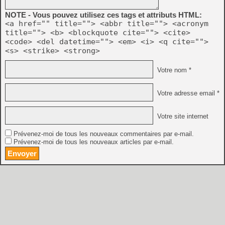
NOTE - Vous pouvez utilisez ces tags et attributs HTML:
<a href="" title=""> <abbr title=""> <acronym
title=""> <b> <blockquote cite=""> <cite>
<code> <del datetime=""> <em> <i> <q cite="">
<s> <strike> <strong>
Votre nom *
Votre adresse email *
Votre site internet
Prévenez-moi de tous les nouveaux commentaires par e-mail.
Prévenez-moi de tous les nouveaux articles par e-mail.