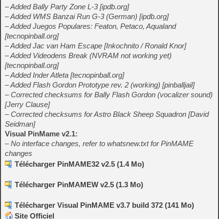
– Added Bally Party Zone L-3 [ipdb.org]
– Added WMS Banzai Run G-3 (German) [ipdb.org]
– Added Juegos Populares: Featon, Petaco, Aqualand
[tecnopinball.org]
– Added Jac van Ham Escape [Inkochnito / Ronald Knor]
– Added Videodens Break (NVRAM not working yet)
[tecnopinball.org]
– Added Inder Atleta [tecnopinball.org]
– Added Flash Gordon Prototype rev. 2 (working) [pinballjail]
– Corrected checksums for Bally Flash Gordon (vocalizer sound)
[Jerry Clause]
– Corrected checksums for Astro Black Sheep Squadron [David
Seidman]
Visual PinMame v2.1:
– No interface changes, refer to whatsnew.txt for PinMAME
changes
Télécharger PinMAME32 v2.5 (1.4 Mo)
Télécharger PinMAMEW v2.5 (1.3 Mo)
Télécharger Visual PinMAME v3.7 build 372 (141 Mo)
Site Officiel