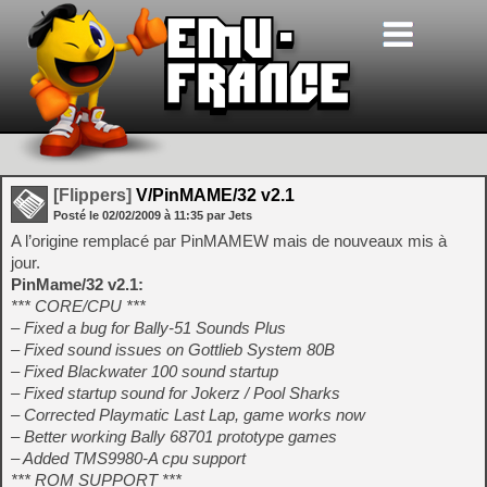
[Flippers]
V/PinMAME/32 v2.1
Posté le
02/02/2009
à
11:35
par Jets
A l’origine remplacé par PinMAMEW mais de nouveaux mis à
jour.
PinMame/32 v2.1:
*** CORE/CPU ***
– Fixed a bug for Bally-51 Sounds Plus
– Fixed sound issues on Gottlieb System 80B
– Fixed Blackwater 100 sound startup
– Fixed startup sound for Jokerz / Pool Sharks
– Corrected Playmatic Last Lap, game works now
– Better working Bally 68701 prototype games
– Added TMS9980-A cpu support
*** ROM SUPPORT ***