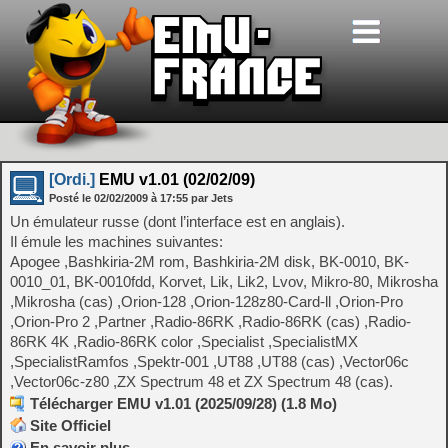
[Ordi.]
EMU v1.01 (02/02/09)
Posté le
02/02/2009
à
17:55
par Jets
Un émulateur russe (dont l’interface est en anglais).
Il émule les machines suivantes:
Apogee ,Bashkiria-2M rom, Bashkiria-2M disk, BK-0010, BK-
0010_01, BK-0010fdd, Korvet, Lik, Lik2, Lvov, Mikro-80, Mikrosha
,Mikrosha (cas) ,Orion-128 ,Orion-128z80-Card-ll ,Orion-Pro
,Orion-Pro 2 ,Partner ,Radio-86RK ,Radio-86RK (cas) ,Radio-
86RK 4K ,Radio-86RK color ,Specialist ,SpecialistMX
,SpecialistRamfos ,Spektr-001 ,UT88 ,UT88 (cas) ,Vector06c
,Vector06c-z80 ,ZX Spectrum 48 et ZX Spectrum 48 (cas).
Télécharger EMU v1.01 (2025/09/28) (1.8 Mo)
Site Officiel
En savoir plus…