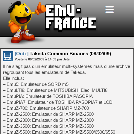
[Ordi.]
Takeda Common Binaries (08/02/09)
Posté le
09/02/2009
à
14:03
par Jets
Il ne s’agit pas d’un émulateur multi-systèmes mais d’une archive
regroupant tous les émulateurs de Takeda.
Elle inclus:
– Emu5: Emulateur de SORD m5
– EmuLTI8: Emulateur de MITSUBISHI Elec. MULTI8
– EmuPIA: Emulateur de TOSHIBA PASOPIA
– EmuPIA7: Emulateur de TOSHIBA PASOPIA7 et LCD
– EmuZ-700: Emulateur de SHARP MZ-700
– EmuZ-2500: Emulateur de SHARP MZ-2500
– EmuZ-2800: Emulateur de SHARP MZ-2800
– EmuZ-3500: Emulateur de SHARP MZ-3500
– EmuZ-5500: Emulateur de SHARP MZ-5500/6500/6550